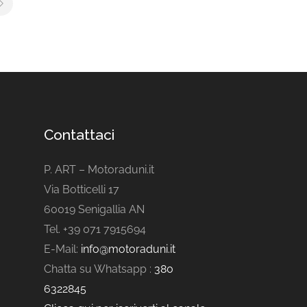
Contattaci
P. ART – Motoraduni.it
Via Botticelli 17
60019 Senigallia AN
Tel. +39 071 7915694
E-Mail:
info@motoraduni.it
Chatta su Whatsapp :
380
6322845