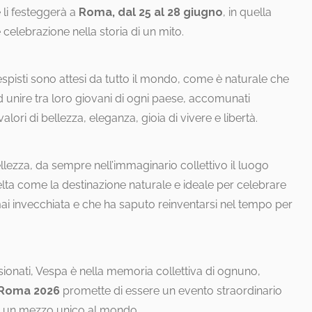
 li festeggerà a
Roma, dal 25 al 28 giugno
, in quella
celebrazione nella storia di un mito.
espisti sono attesi da tutto il mondo, come è naturale che
d unire tra loro giovani di ogni paese, accomunati
alori di bellezza, eleganza, gioia di vivere e libertà.
llezza, da sempre nell’immaginario collettivo il luogo
elta come la destinazione naturale e ideale per celebrare
mai invecchiata e che ha saputo reinventarsi nel tempo per
ionati, Vespa è nella memoria collettiva di ognuno,
Roma 2026
promette di essere un evento straordinario
er un mezzo unico al mondo.