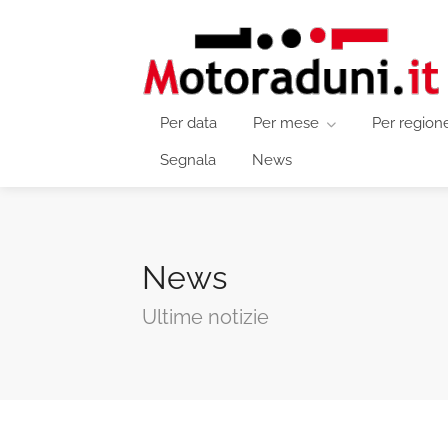
Per data
Per mese
Per region
Segnala
News
News
Ultime notizie