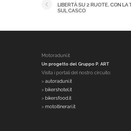
Post
LIBERTÀ SU 2 RUOTE, CON LA
navigation
SUL CASCO
Motoraduni.it
Un progetto del Gruppo P. ART
Visita i portali del nostro circuito:
>
autoraduni.it
>
bikershotel.it
>
bikersfood.it
>
motoitinerari.it