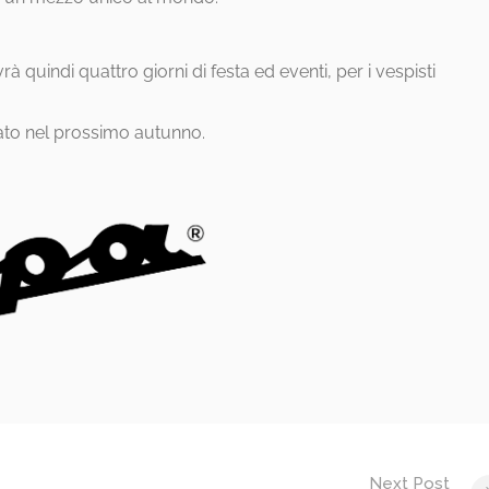
à quindi quattro giorni di festa ed eventi, per i vespisti
to nel prossimo autunno.
Next Post