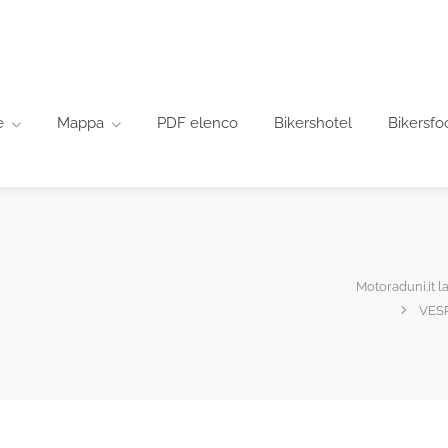
e
Mappa
PDF elenco
Bikershotel
Bikersfo
Motoraduni.it la
VESP