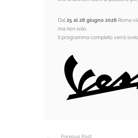
Dal
25 al 28 giugno 2026
Roma vivr
ma non solo.
Il programma completo verrà svela
Previous Post