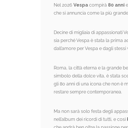
Nel 2026
Vespa
compirà
80 anni
e
che si annuncia come la più grande 
Decine di migliaia di appassionati V
sia perché Vespa è stata la prima a
dall’amore per Vespa e dagli stessi v
Roma, la città eterna e la grande be
simbolo della dolce vita, è stata sc
gli 80 anni di una icona che non è 
restare sempre contemporanea.
Ma non sarà solo festa degli appass
nell’album dei ricordi di tutti, e così
che andrà ben oltre la passione p