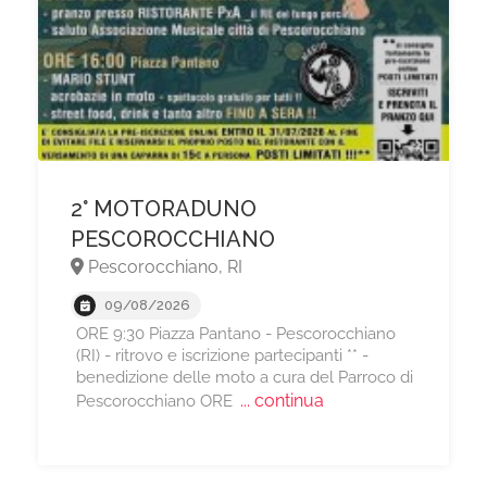
2° MOTORADUNO
PESCOROCCHIANO
Pescorocchiano, RI
09/08/2026
ORE 9:30 Piazza Pantano - Pescorocchiano
(RI) - ritrovo e iscrizione partecipanti ** -
benedizione delle moto a cura del Parroco di
... continua
Pescorocchiano ORE