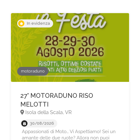
In evidenza
motoraduno
27° MOTORADUNO RISO
MELOTTI
Isola della Scala, VR
30/08/2026
Appassionati di Moto… Vi Aspettiamo! Sei un
amante delle due ruote? Allora non puoi