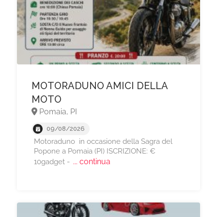
MOTORADUNO AMICI DELLA
MOTO
Pomaia, PI
09/08/2026
Motoraduno in occasione della Sagra del
Popone a Pomaia (PI) ISCRIZIONE: €
... continua
10gadget -