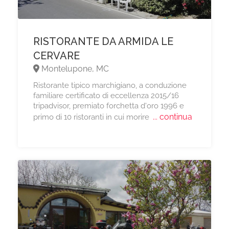
RISTORANTE DA ARMIDA LE
CERVARE
Montelupone, MC
Ristorante tipico marchigiano, a conduzione
familiare certificato di eccellenza 2015/16
tripadvisor, premiato forchetta d'oro 1996 e
... continua
primo di 10 ristoranti in cui morire