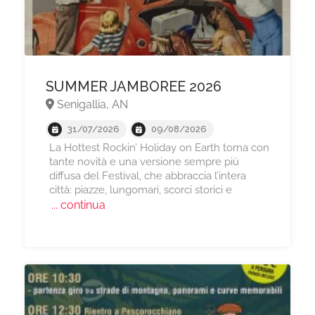
SUMMER JAMBOREE 2026
Senigallia, AN
31/07/2026
09/08/2026
La Hottest Rockin’ Holiday on Earth torna con
tante novità e una versione sempre più
diffusa del Festival, che abbraccia l’intera
città: piazze, lungomari, scorci storici e
... continua