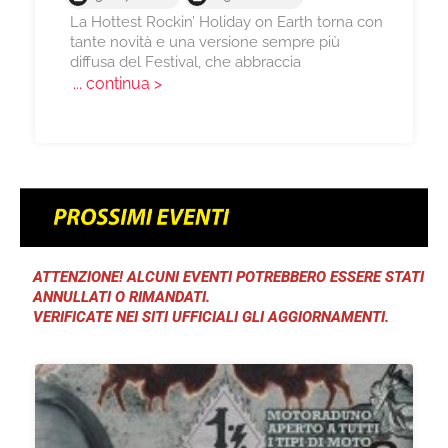
La Hottest Rockin’ Holiday on Earth torna con
tante novità e una versione sempre più
diffusa del Festival, che abbraccia
... continua >
ATTENZIONE! ALCUNI EVENTI POTREBBERO ESSERE STATI
ANNULLATI O RIMANDATI.
VERIFICATE NEI SITI UFFICIALI GLI AGGIORNAMENTI.