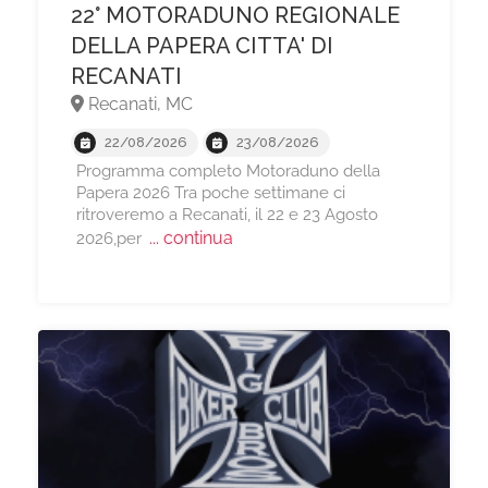
22° MOTORADUNO REGIONALE
DELLA PAPERA CITTA' DI
RECANATI
Recanati, MC
22/08/2026
23/08/2026
Programma completo Motoraduno della
Papera 2026 Tra poche settimane ci
ritroveremo a Recanati, il 22 e 23 Agosto
... continua
2026,per