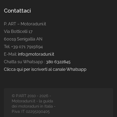
Contattaci
P. ART – Motoraduni.it
Via Botticelli 17
60019 Senigallia AN
Tel. +39 071 7915694
E-Mail:
info@motoraduni.it
Chatta su Whatsapp :
380 6322845
Clicca qui per iscriverti al canale Whatsapp
© P.ART 2010 - 2026 -
Motoraduni.it - la guida
dei motoraduni in Italia -
P.iva: IT 02295190405