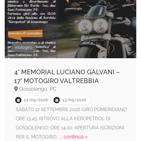
motogiro
4° MEMORIAL LUCIANO GALVANI –
17° MOTOGIRO VALTREBBIA
Gossolengo, PC
12/09/2026
13/09/2026
SABATO 12 SETTEMBRE 2026 GIRO POMERIDIANO
ORE 13.45: RITROVO ALLA KEROPETROL DI
GOSSOLENGO; ORE 14.00: APERTURA ISCRIZIONI
... continua >
PER IL MOTOGIRO,