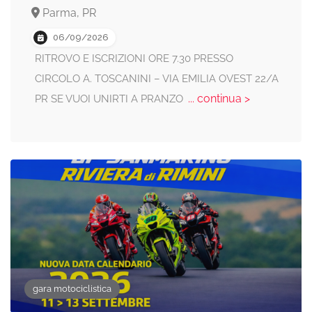
Parma, PR
06/09/2026
RITROVO E ISCRIZIONI ORE 7.30 PRESSO
CIRCOLO A. TOSCANINI – VIA EMILIA OVEST 22/A
... continua >
PR SE VUOI UNIRTI A PRANZO
gara motociclistica