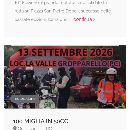
16ª Edizione: il grande mototurismo solidale fa
rotta su Piazza San Pietro Dopo il successo delle
... continua >
passate edizioni, torna uno
motoraduno
100 MIGLIA IN 50CC
Gropparello, PC