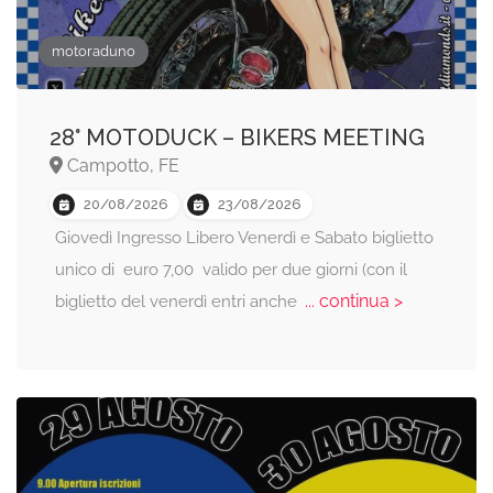
motoraduno
28° MOTODUCK – BIKERS MEETING
Campotto, FE
20/08/2026
23/08/2026
Giovedì Ingresso Libero Venerdì e Sabato biglietto
unico di euro 7,00 valido per due giorni (con il
... continua >
biglietto del venerdì entri anche