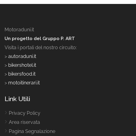
Motoraduni.it
Un progetto del Gruppo P. ART
Visita i portali del nostro circuito:
>
autoraduni.it
>
bikershotel.it
>
bikersfood.it
>
motoitinerari.it
Link Utili
Privacy Policy
Area riservata
Pagina Segnalazione