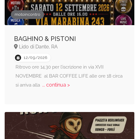
motoincontro
BAGHINO & PISTONI
Lido di Dante, RA
12/09/2026
Ritrovo ore 14.30 per l’iscrizione in via XVII
NOVEMBRE al BAR COFFEE LIFE alle ore 18 circa
... continua >
si arriva alla