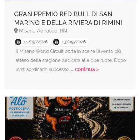
GRAN PREMIO RED BULL DI SAN
MARINO E DELLA RIVIERA DI RIMINI
Misano Adriatico, RN
11/09/2026
13/09/2026
Il Misano World Circuit porta in scena l’evento più
atteso della stagione dedicata alle due ruote. Dopo
... continua >
lo straordinario successo