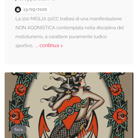
13/09/2026
La 100 MIGLIA 50CC trattasi di una manifestazione
NON AGONISTICA contemplata nella disciplina del
mototurismo, a carattere puramente ludico
... continua >
sportivo,
fiera