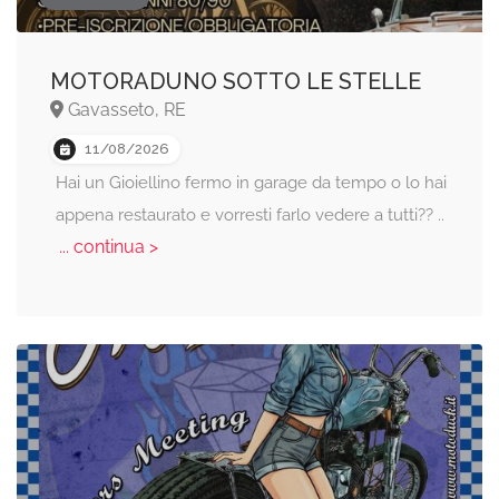
MOTORADUNO SOTTO LE STELLE
Gavasseto, RE
11/08/2026
Hai un Gioiellino fermo in garage da tempo o lo hai
appena restaurato e vorresti farlo vedere a tutti?? ..
... continua >