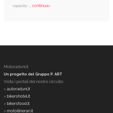
... continua>
capacita
Motoraduni.it
Un progetto del Gruppo P. ART
Visita i portali del nostro circuito:
>
autoraduni.it
>
bikershotel.it
>
bikersfood.it
>
motoitinerari.it