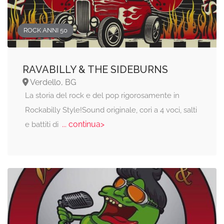
ROCK ANNI 50
RAVABILLY & THE SIDEBURNS
Verdello, BG
La storia del rock e del pop rigorosamente in
Rockabilly Style!Sound originale, cori a 4 voci, salti
... continua>
e battiti di