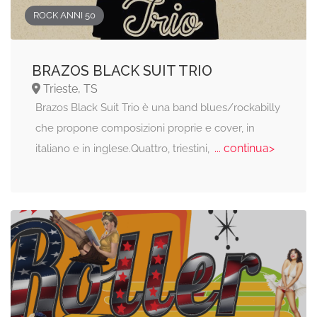
ROCK ANNI 50
BRAZOS BLACK SUIT TRIO
Trieste, TS
Brazos Black Suit Trio è una band blues/rockabilly
che propone composizioni proprie e cover, in
... continua>
italiano e in inglese.Quattro, triestini,