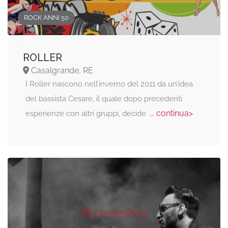
ROCK ANNI 50
ROLLER
Casalgrande, RE
I Roller nascono nell’inverno del 2011 da un’idea
del bassista Cesare, il quale dopo precedenti
... continua>
esperienze con altri gruppi, decide