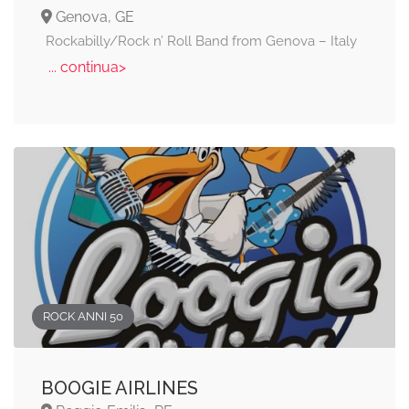
Genova, GE
Rockabilly/Rock n’ Roll Band from Genova – Italy
... continua>
ROCK ANNI 50
BOOGIE AIRLINES