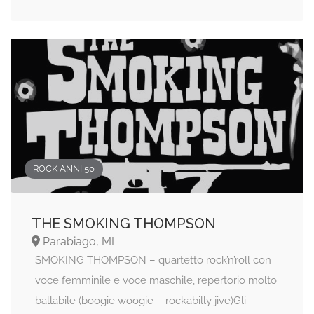
ROCK ANNI 50
THE SMOKING THOMPSON
Parabiago, MI
SMOKING THOMPSON – quartetto rock’n’roll con
voce femminile e voce maschile, repertorio molto
ballabile (boogie woogie – rockabilly jive)Gli