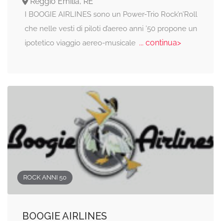
Reggio Emilia, RE
I BOOGIE AIRLINES sono un Power-Trio Rock’n’Roll
che nelle vesti di piloti d’aereo anni ’50 propone un
... continua>
ipotetico viaggio aereo-musicale
ROCK ANNI 50
BOOGIE AIRLINES