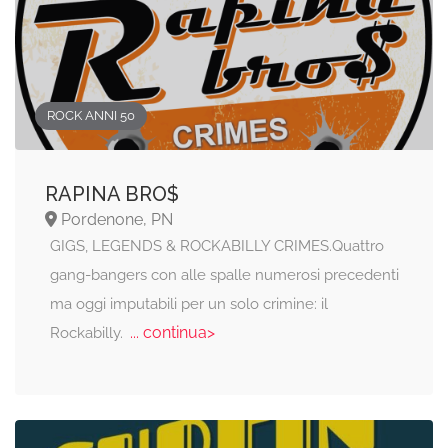
ROCK ANNI 50
RAPINA BRO$
Pordenone, PN
GIGS, LEGENDS & ROCKABILLY CRIMES.Quattro
gang-bangers con alle spalle numerosi precedenti
ma oggi imputabili per un solo crimine: il
... continua>
Rockabilly.