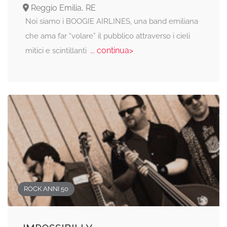
Reggio Emilia, RE
Noi siamo i BOOGIE AIRLINES, una band emiliana
che ama far “volare” il pubblico attraverso i cieli
... continua>
mitici e scintillanti
ROCK ANNI 50