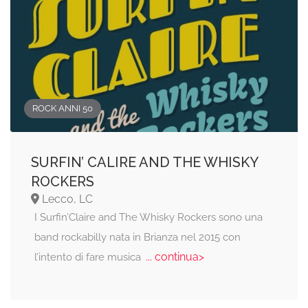
ROCK ANNI 50
SURFIN’ CALIRE AND THE WHISKY
ROCKERS
Lecco, LC
I Surfin’Claire and The Whisky Rockers sono una
band rockabilly nata in Brianza nel 2015 con
... continua>
l’intento di fare musica