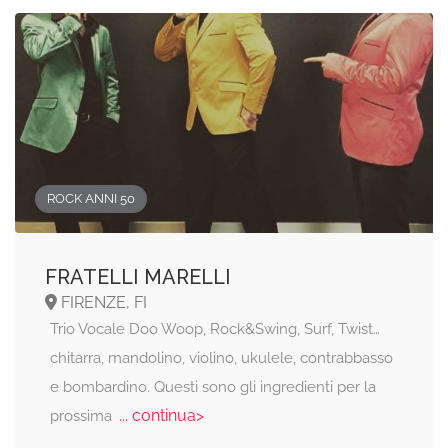
ROCK ANNI 50
FRATELLI MARELLI
FIRENZE, FI
Trio Vocale Doo Woop, Rock&Swing, Surf, Twist…
chitarra, mandolino, violino, ukulele, contrabbasso
e bombardino. Questi sono gli ingredienti per la
... continua>
prossima