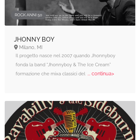
ROCK ANNI 50
JHONNY BOY
Milano, MI
Il progetto nasce nel 2007 quando Jhonnyboy
fonda la band “Jhonnyboy & The Ice Cream”
... continua>
formazione che mixa classici del