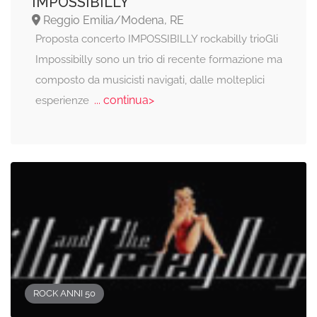
IMPOSSIBILLY
Reggio Emilia/Modena, RE
Proposta concerto IMPOSSIBILLY rockabilly trioGli
Impossibilly sono un trio di recente formazione ma
composto da musicisti navigati, dalle molteplici
... continua>
esperienze
ROCK ANNI 50