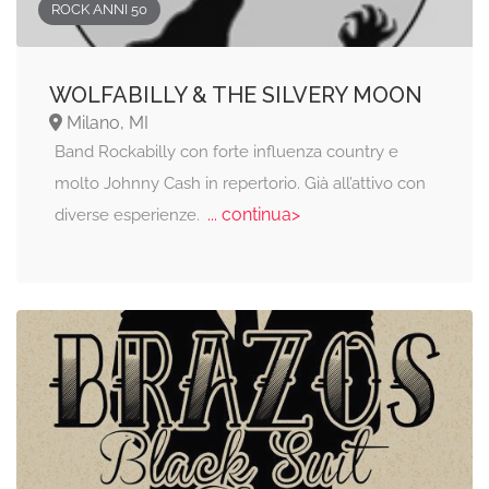
ROCK ANNI 50
WOLFABILLY & THE SILVERY MOON
Milano, MI
Band Rockabilly con forte influenza country e
molto Johnny Cash in repertorio. Già all’attivo con
... continua>
diverse esperienze.