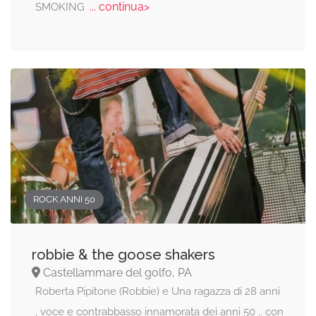
... continua>
SMOKING
ROCK ANNI 50
robbie & the goose shakers
Castellammare del golfo, PA
Roberta Pipitone (Robbie) e Una ragazza di 28 anni
, voce e contrabbasso innamorata dei anni 50 .. con