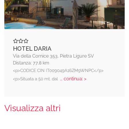
HOTEL DARIA
Via della Cornice 353, Pietra Ligure SV
Distanza: 77,8 km
<p>CODICE CIN IT009049A16ZM9WNPC</p>
... continua: >
<p>Situata a 50 mt. dal
Visualizza altri