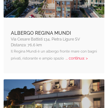
ALBERGO REGINA MUNDI
Via Cesare Battisti 134, Pietra Ligure SV
Distanza: 76,6 km
Il Regina Mundi è un albergo fronte mare con bagni
... continua: >
privati, ristorante e ampio spazio