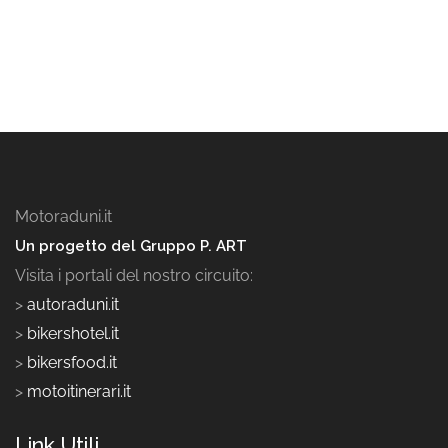
Motoraduni.it
Un progetto del Gruppo P. ART
Visita i portali del nostro circuito:
>
autoraduni.it
>
bikershotel.it
>
bikersfood.it
>
motoitinerari.it
Link Utili