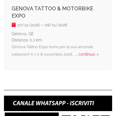
GENOVA TATTOO & MOTORBIKE
EXPO
-
07/11/2026
08/11/2026
Genova, GE
Distanza: 0,1 km
Genova Tattoo Expo torna per la sua seconda
... continua: >
edizione!!! Il 7 e 8 novembre 2026,