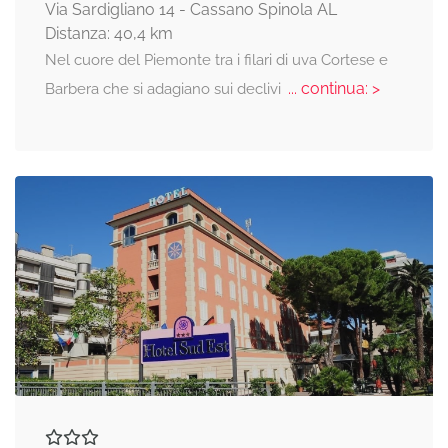
Via Sardigliano 14 - Cassano Spinola AL
Distanza: 40,4 km
Nel cuore del Piemonte tra i filari di uva Cortese e
... continua: >
Barbera che si adagiano sui declivi