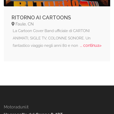
RITORNO AI CARTOONS
Faule, CN
La Cartoon Cover Band ufficiale di CARTONI
ANIMATI, SIGLE TV, COLONNE SONORE. Un
... continua>
fantastico viaggio negli anni 80 e non
Motoraduni.it