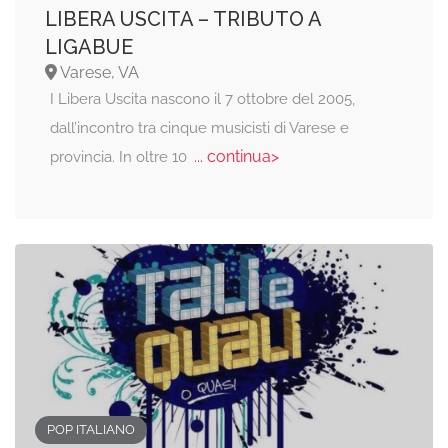
LIBERA USCITA – TRIBUTO A
LIGABUE
Varese, VA
I Libera Uscita nascono il 7 ottobre del 2005,
dall’incontro tra cinque musicisti di Varese e
... continua>
provincia. In oltre 10
POP ITALIANO