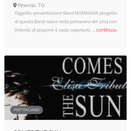
Pinerolo, TO
Oggetto: presentazione Band NOMANIAIl progetto
di questa Band nasce nella primavera del 2014 con
... continua>
l’intento di proporre il vasto repertorio
POP ITALIANO