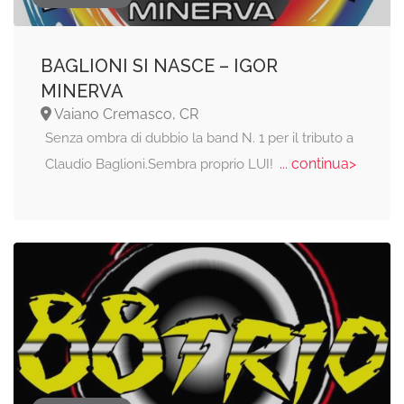
BAGLIONI SI NASCE – IGOR
MINERVA
Vaiano Cremasco, CR
Senza ombra di dubbio la band N. 1 per il tributo a
... continua>
Claudio Baglioni.Sembra proprio LUI!