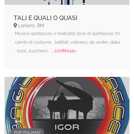
TALI E QUALI O QUASI
Lariano, RM
Musica spettacolo e teatralità 3ore di spettacolo 70
cambi di costume , battisti ,valicano, de andre, dalla
... continua>
, tozzi, zucchero,
POP ITALIANO