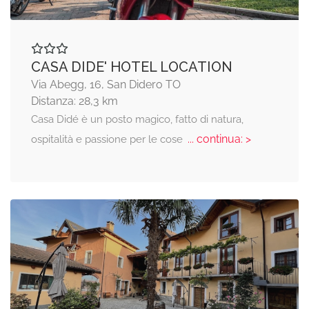
CASA DIDE' HOTEL LOCATION
Via Abegg, 16, San Didero TO
Distanza: 28,3 km
Casa Didé è un posto magico, fatto di natura,
... continua: >
ospitalità e passione per le cose