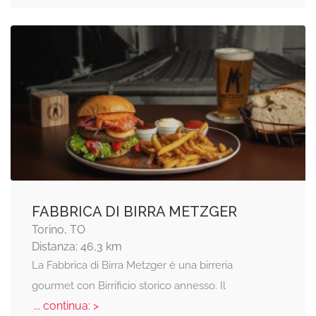
FABBRICA DI BIRRA METZGER
Torino, TO
Distanza: 46,3 km
La Fabbrica di Birra Metzger è una birreria
gourmet con Birrificio storico annesso. Il
... continua: >