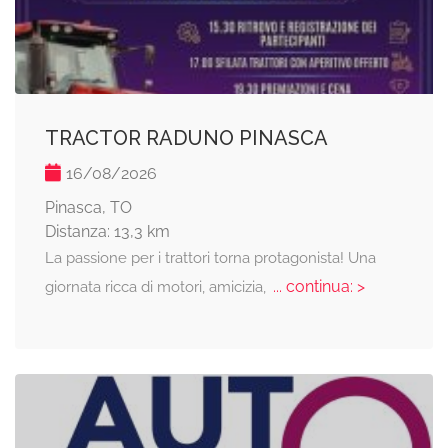
TRACTOR RADUNO PINASCA
16/08/2026
Pinasca, TO
Distanza: 13,3 km
La passione per i trattori torna protagonista! Una
... continua: >
giornata ricca di motori, amicizia,