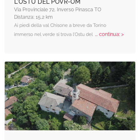
L'OSTU DEL POVR-OM
Via Provinciale 72, Inverso Pinasca TO
Distanza: 15,2 km
Ai piedi della val Chisone a breve da Torino
... continua: >
immerso nel verde si trova l’Ostu del