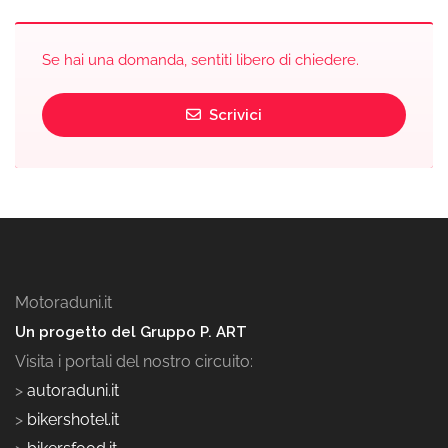
Se hai una domanda, sentiti libero di chiedere.
Scrivici
Motoraduni.it
Un progetto del Gruppo P. ART
Visita i portali del nostro circuito:
>
autoraduni.it
>
bikershotel.it