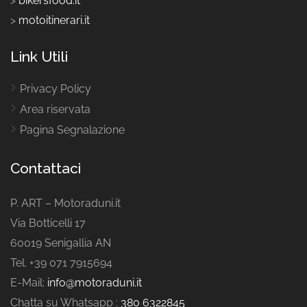
>
bikersfood.it
>
motoitinerari.it
Link Utili
Privacy Policy
Area riservata
Pagina Segnalazione
Contattaci
P. ART – Motoraduni.it
Via Botticelli 17
60019 Senigallia AN
Tel. +39 071 7915694
E-Mail:
info@motoraduni.it
Chatta su Whatsapp :
380 6322845