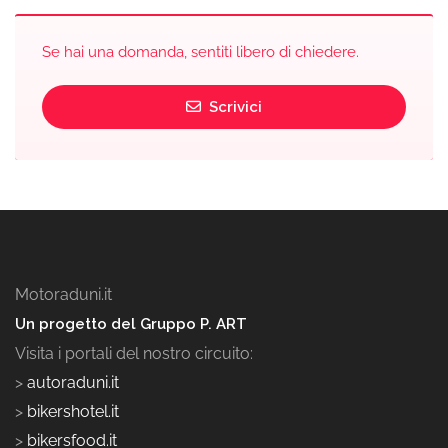
Se hai una domanda, sentiti libero di chiedere.
Scrivici
Motoraduni.it
Un progetto del Gruppo P. ART
Visita i portali del nostro circuito:
>
autoraduni.it
>
bikershotel.it
>
bikersfood.it