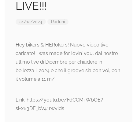
LIVE!!!
24/12/2024
Raduni
Hey bikers & HERokers! Nuovo video live
caricato! I was made for lovin’ you, dal nostro
ultimo live di Dicembre per chiudere in
bellezza il 2024 e che il groove sia con voi, con
il volume a 11 m/
Link: https://youtu.be/FdCGMiIWbOE?
si=x63DE_bV41rwylds