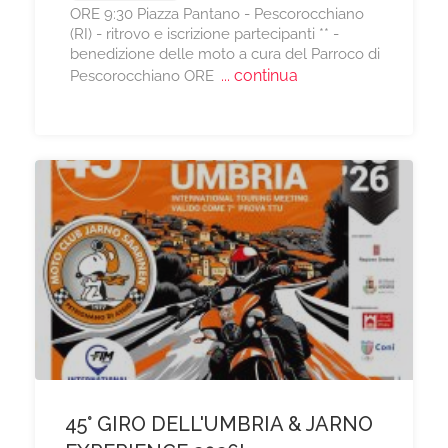
ORE 9:30 Piazza Pantano - Pescorocchiano
(RI) - ritrovo e iscrizione partecipanti ** -
benedizione delle moto a cura del Parroco di
... continua
Pescorocchiano ORE
​45° GIRO DELL'UMBRIA & JARNO