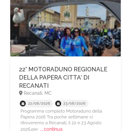
22° MOTORADUNO REGIONALE
DELLA PAPERA CITTA' DI
RECANATI
Recanati, MC
22/08/2026
23/08/2026
Programma completo Motoraduno della
Papera 2026 Tra poche settimane ci
ritroveremo a Recanati, il 22 e 23 Agosto
... continua
2026,per