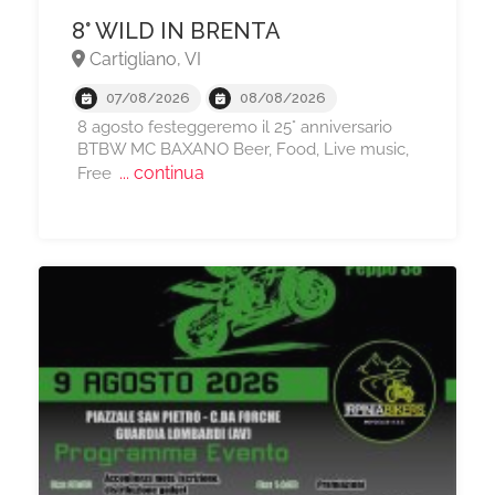
8° WILD IN BRENTA
Cartigliano, VI
07/08/2026
08/08/2026
8 agosto festeggeremo il 25° anniversario
BTBW MC BAXANO Beer, Food, Live music,
... continua
Free