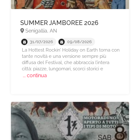
SUMMER JAMBOREE 2026
Senigallia, AN
31/07/2026
09/08/2026
La Hottest Rockin’ Holiday on Earth torna con
tante novità e una versione sempre più
diffusa del Festival, che abbraccia l’intera
città: piazze, lungomari, scorci storici e
... continua