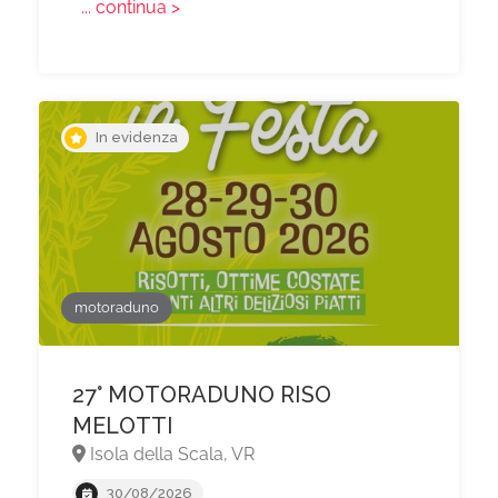
... continua >
In evidenza
motoraduno
27° MOTORADUNO RISO
MELOTTI
Isola della Scala, VR
30/08/2026