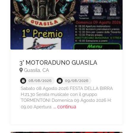
3° MOTORADUNO GUASILA
Guasila, CA
08/08/2026
09/08/2026
Sabato 08 Agosto 2026 FESTA DELLA BIRRA
H:21.30 Serata musicale con il gruppo
TORMENTONI Domenica 09 Agosto 2026 H:
... continua
09.00 Apertura