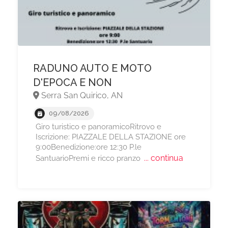
RADUNO AUTO E MOTO
D'EPOCA E NON
Serra San Quirico, AN
09/08/2026
Giro turistico e panoramicoRitrovo e
Iscrizione: PIAZZALE DELLA STAZIONE ore
9:00Benedizione:ore 12:30 P.le
... continua
SantuarioPremi e ricco pranzo