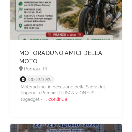
MOTORADUNO AMICI DELLA
MOTO
Pomaia, PI
09/08/2026
Motoraduno in occasione della Sagra del
Popone a Pomaia (PI) ISCRIZIONE: €
... continua
10gadget -