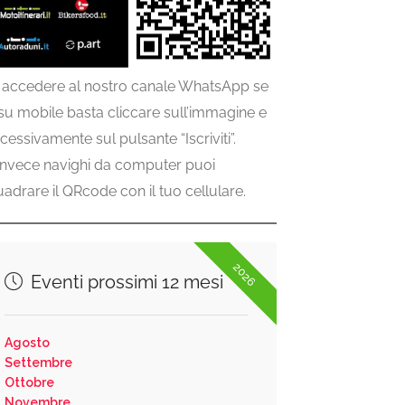
 accedere al nostro canale WhatsApp se
 su mobile basta cliccare sull’immagine e
cessivamente sul pulsante “Iscriviti”.
invece navighi da computer puoi
uadrare il QRcode con il tuo cellulare.
2026
Eventi prossimi 12 mesi
Agosto
Settembre
Ottobre
Novembre