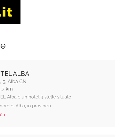
ze
TEL ALBA
, 5, Alba CN
5,7 km
L Alba è un hotel 3 stelle situato
nord di Alba, in provincia
: >