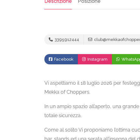
Descrizione
Posizione
3395912444
club@mekkaofchoppers
Facebook
Instagram
WhatsAp
Vi aspettiamo il 18 luglio 2026 per festegg
Mekka of Choppers.
In un ampio spazio all’aperto, una grande 
totale sicurezza.
Come al solito Vi proponiamo l’ottima cu
bar, stands ed una serata all’insegna del 