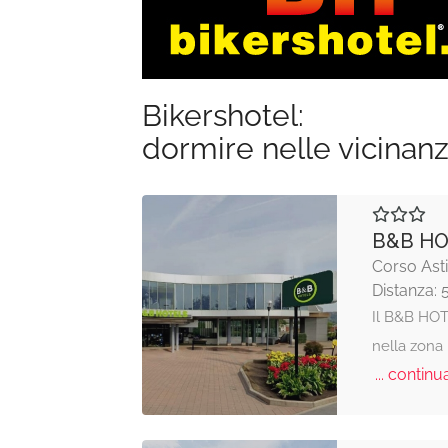
Bikershotel:
dormire nelle vicinan
B&B HO
Corso Asti
Distanza: 
Il B&B HOTE
nella zona 
... continua