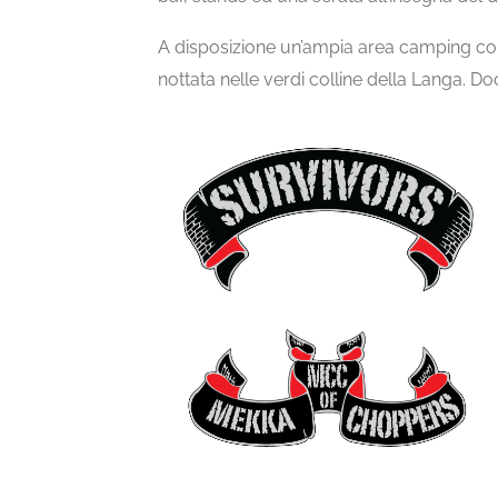
A disposizione un’ampia area camping con 
nottata nelle verdi colline della Langa. Do