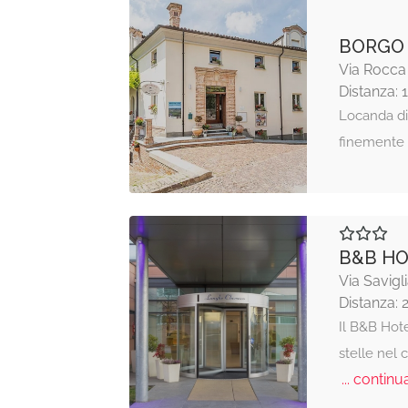
BORGO 
Via Rocca
Distanza: 
Locanda di
finemente 
B&B HO
Via Savigl
Distanza: 
Il B&B Hot
stelle nel 
... continua