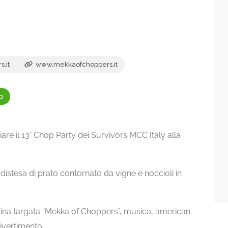
.it
www.mekkaofchoppers.it
p
iare il 13° Chop Party dei Survivors MCC Italy alla
distesa di prato contornato da vigne e noccioli in
cina targata “Mekka of Choppers”, musica, american
divertimento.