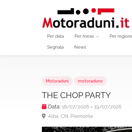
Per data
Per mese
Per region
Segnala
News
Motoraduni
motoraduno
THE CHOP PARTY
Data:
-
18/07/2026
19/07/2026
Alba, CN, Piemonte