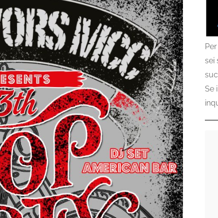
Per
sei
suc
Se 
inq