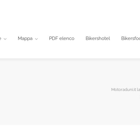
e
Mappa
PDF elenco
Bikershotel
Bikersfo
Motoraduni.it la