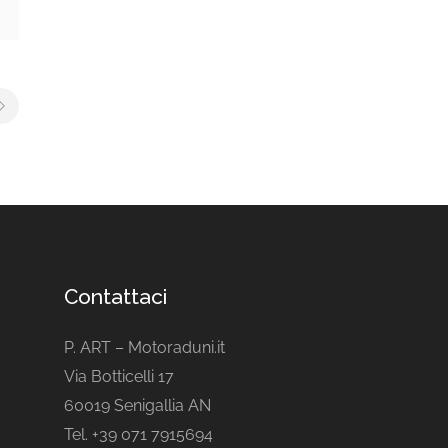
Contattaci
P. ART – Motoraduni.it
Via Botticelli 17
60019 Senigallia AN
Tel. +39 071 7915694