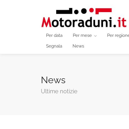
Per data
Per mese
Per region
Segnala
News
News
Ultime notizie