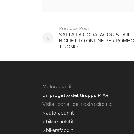
Post
Previous Post
SALTA LA CODA! ACQUISTA IL
navigation
BIGLIETTO ONLINE PER ROMBO
TUONO
Motoraduni.it
Un progetto del Gruppo P. ART
Visita i portali del nostro circuito:
>
autoraduni.it
>
bikershotel.it
>
bikersfood.it