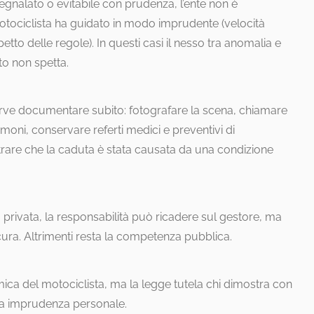
segnalato o evitabile con prudenza, l’ente non è
motociclista ha guidato in modo imprudente (velocità
etto delle regole). In questi casi il nesso tra anomalia e
to non spetta.
serve documentare subito: fotografare la scena, chiamare
timoni, conservare referti medici e preventivi di
trare che la caduta è stata causata da una condizione
 privata, la responsabilità può ricadere sul gestore, ma
a cura. Altrimenti resta la competenza pubblica.
mica del motociclista, ma la legge tutela chi dimostra con
a imprudenza personale.