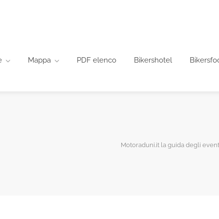
e
Mappa
PDF elenco
Bikershotel
Bikersfo
Motoraduni.it la guida degli eventi