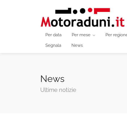
Per data
Per mese
Per region
Segnala
News
News
Ultime notizie