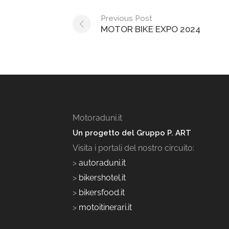
Post
Previous Post
MOTOR BIKE EXPO 2024
navigation
Motoraduni.it
Un progetto del Gruppo P. ART
Visita i portali del nostro circuito:
>
autoraduni.it
>
bikershotel.it
>
bikersfood.it
>
motoitinerari.it