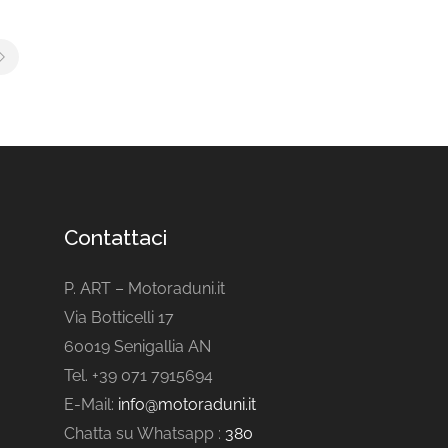
Contattaci
P. ART – Motoraduni.it
Via Botticelli 17
60019 Senigallia AN
Tel. +39 071 7915694
E-Mail:
info@motoraduni.it
Chatta su Whatsapp :
380