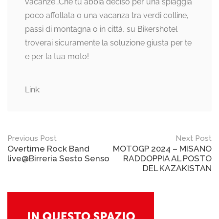
vacanze…Che tu abbia deciso per una spiaggia
poco affollata o una vacanza tra verdi colline,
passi di montagna o in città, su Bikershotel
troverai sicuramente la soluzione giusta per te
e per la tua moto!
Link:
Post
Previous Post
Next Post
Overtime Rock Band
MOTOGP 2024 – MISANO
navigation
live@Birreria Sesto Senso
RADDOPPIA AL POSTO
DEL KAZAKISTAN