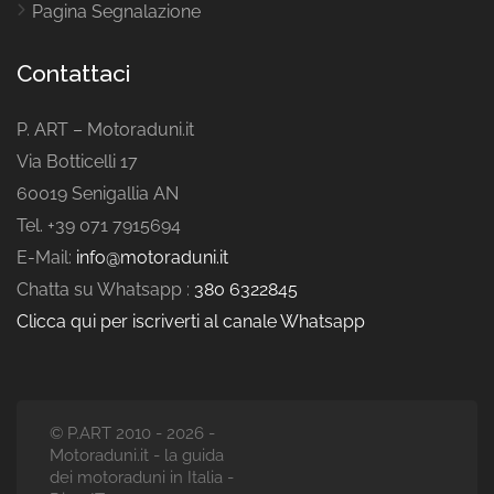
Pagina Segnalazione
Contattaci
P. ART – Motoraduni.it
Via Botticelli 17
60019 Senigallia AN
Tel. +39 071 7915694
E-Mail:
info@motoraduni.it
Chatta su Whatsapp :
380 6322845
Clicca qui per iscriverti al canale Whatsapp
© P.ART 2010 - 2026 -
Motoraduni.it - la guida
dei motoraduni in Italia -