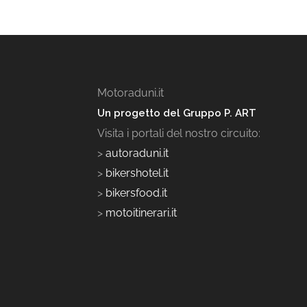
Motoraduni.it
Un progetto del Gruppo P. ART
Visita i portali del nostro circuito:
>
autoraduni.it
>
bikershotel.it
>
bikersfood.it
>
motoitinerari.it