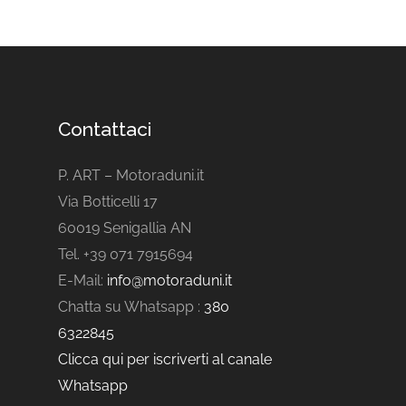
Contattaci
P. ART – Motoraduni.it
Via Botticelli 17
60019 Senigallia AN
Tel. +39 071 7915694
E-Mail:
info@motoraduni.it
Chatta su Whatsapp :
380
6322845
Clicca qui per iscriverti al canale
Whatsapp