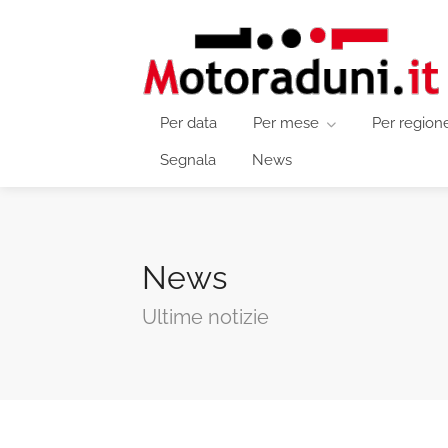
Per data
Per mese
Per region
Segnala
News
News
Ultime notizie