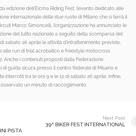
nda edizione dell’Eicma Riding Fest, l’evento dedicato alle
e internazionale delle due ruote di Milano che si terrà il
ircuit Marco Simoncelli, l’organizzazione ha annunciato le
azione del lutto nazionale a seguito della scomparsa del
 sabato 26 aprile le attività d’intrattenimento previste,
lle run di trial acrobatico e freestyle motocross
12. Anche i contenuti proposti dalla Federazione
si di guida sicura presso il centro federale di Misano e
nterrotti tra le ore 9 e le 12 di sabato 26 aprile. Infine,
rà osservato un minuto di raccoglimento.
Next Post
39^ BIKER FEST INTERNATIONAL
NI PISTA