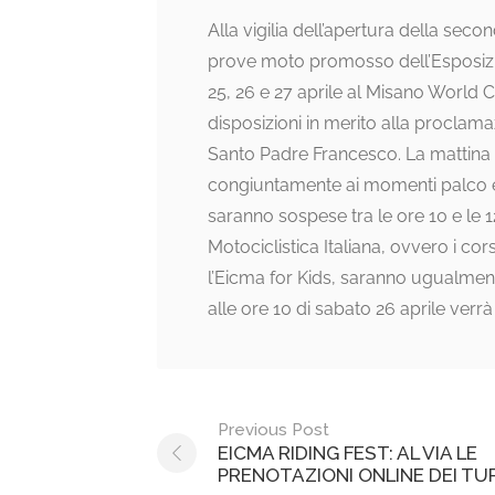
Alla vigilia dell’apertura della seco
prove moto promosso dell’Esposizion
25, 26 e 27 aprile al Misano World C
disposizioni in merito alla proclam
Santo Padre Francesco. La mattina di
congiuntamente ai momenti palco e a
saranno sospese tra le ore 10 e le 
Motociclistica Italiana, ovvero i cor
l’Eicma for Kids, saranno ugualmente i
alle ore 10 di sabato 26 aprile ver
Post
Previous Post
EICMA RIDING FEST: AL VIA LE
navigation
PRENOTAZIONI ONLINE DEI TUR