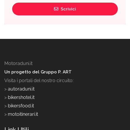
Scrivici
Motoraduni.it
Un progetto del Gruppo P. ART
Visita i portali del nostro circuito:
>
autoraduni.it
>
bikershotel.it
>
bikersfood.it
>
motoitinerari.it
Link Utili