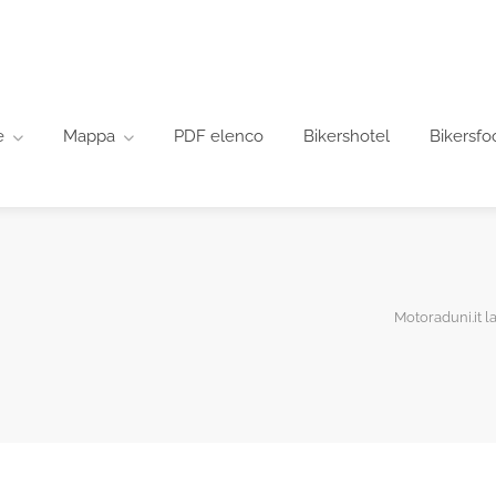
e
Mappa
PDF elenco
Bikershotel
Bikersfo
Motoraduni.it la