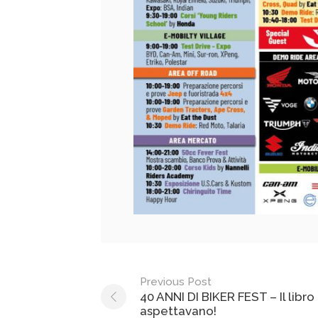
Post
Previous Post
40 ANNI DI BIKER FEST – Il libro
navigation
aspettavano!