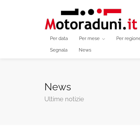
Per data
Per mese
Per region
Segnala
News
News
Ultime notizie