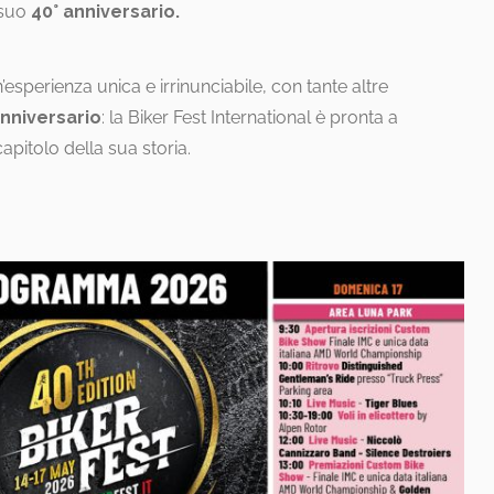
 suo
40° anniversario.
esperienza unica e irrinunciabile, con tante altre
Anniversario
: la Biker Fest International è pronta a
pitolo della sua storia.