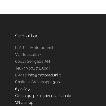
Contattaci
P. ART – Motoraduni.it
Via Botticelli 17
60019 Senigallia AN
Tel. +39 071 7915694
E-Mail:
info@motoraduni.it
Chatta su Whatsapp :
380
6322845
Clicca qui per iscriverti al canale
Whatsapp