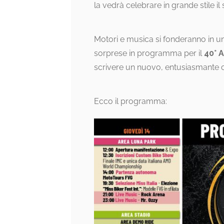
la vedrà celebrare in grande stile il
Motori e musica si fonderanno in un’
sorprese in programma per il
40° 
scrivere un nuovo, entusiasmante ca
Ecco il programma: