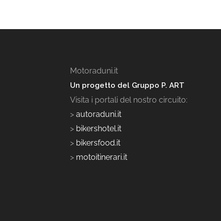
Motoraduni.it
Un progetto del Gruppo P. ART
Visita i portali del nostro circuito:
>
autoraduni.it
>
bikershotel.it
>
bikersfood.it
>
motoitinerari.it