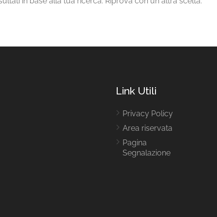
ltati in base alla tua ricerca. Riprova con un altra scelta.
Link Utili
Privacy Policy
Area riservata
Pagina
Segnalazione