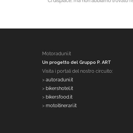
Ci dispiace, ma non abbiamo trovato risu
Motoraduni.it
Un progetto del Gruppo P. ART
Visita i portali del nostro circuito:
>
autoraduni.it
>
bikershotel.it
>
bikersfood.it
>
motoitinerari.it