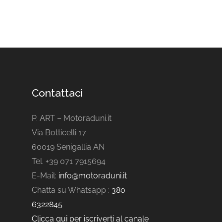
Contattaci
P. ART – Motoraduni.it
Via Botticelli 17
60019 Senigallia AN
Tel. +39 071 7915694
E-Mail:
info@motoraduni.it
Chatta su Whatsapp :
380
6322845
Clicca qui per iscriverti al canale