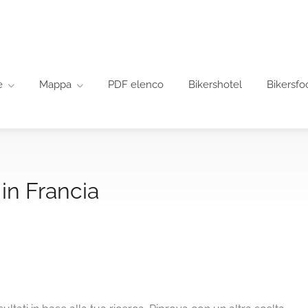
e
Mappa
PDF elenco
Bikershotel
Bikersfo
in Francia