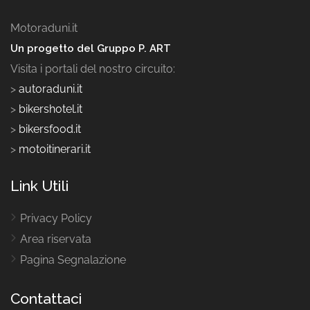
Motoraduni.it
Un progetto del Gruppo P. ART
Visita i portali del nostro circuito:
>
autoraduni.it
>
bikershotel.it
>
bikersfood.it
>
motoitinerari.it
Link Utili
Privacy Policy
Area riservata
Pagina Segnalazione
Contattaci