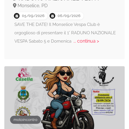
Monselice, PD
05/09/2026
06/09/2026
SAVE THE DATE! Il Monselice Vespa Club è
orgoglioso di presentare il 1° RADUNO NAZIONALE
... continua >
VESPA Sabato 5 e Domenica
motoincontro