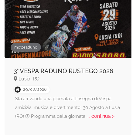
motoraduno
3° VESPA RADUNO RUSTEGO 2026
Lusia, RO
29/08/2026
Sta arrivando una giornata all’insegna di Vespa,
amicizia, musica e divertimento! 30 Agosto a Lusia
... continua >
(RO) 🕒 Programma della giornata