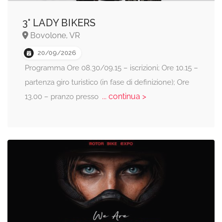
3° LADY BIKERS
Bovolone, VR
20/09/2026
Programma Ore 08.30/09.15 – iscrizioni; Ore 10.15 –
partenza giro turistico (in fase di definizione); Ore
... continua >
13.00 – pranzo presso