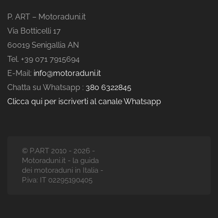
P. ART – Motoraduni.it
Via Botticelli 17
60019 Senigallia AN
Tel. +39 071 7915694
E-Mail:
info@motoraduni.it
Chatta su Whatsapp :
380 6322845
Clicca qui per iscriverti al canale Whatsapp
© P.ART 2010 - 2026 -
Motoraduni.it - la guida
dei motoraduni in Italia -
P.iva: IT 02295190405