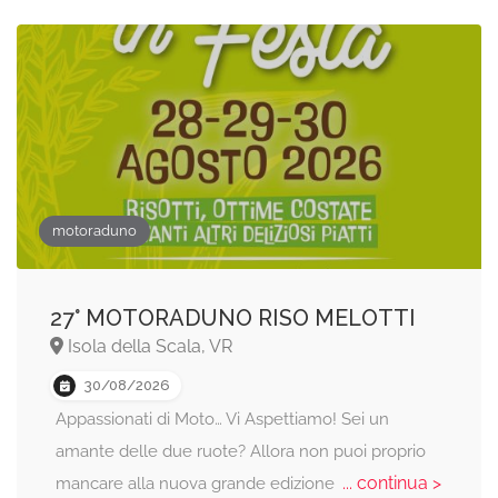
motoraduno
27° MOTORADUNO RISO MELOTTI
Isola della Scala, VR
30/08/2026
Appassionati di Moto… Vi Aspettiamo! Sei un
amante delle due ruote? Allora non puoi proprio
... continua >
mancare alla nuova grande edizione