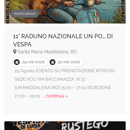
motoraduno
11° RADUNO NAZIONALE UN PO… DI
VESPA
Santa Maria Maddalena, RO
29/08/2026
30/08/2026
29 Agosto EVENTO SU PRENOTAZIONE RITROVO
SEDE VCO, VIA BACCANAZZA, N°13
S.M.MADDALENA (RO) 15:00 – 17:00 ISCRIZIONE
... continua >
17:00 – 19:00