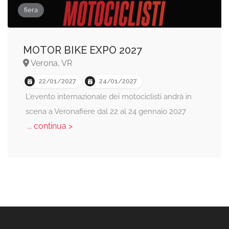
fiera
MOTOR BIKE EXPO 2027
Verona, VR
22/01/2027
24/01/2027
L’evento internazionale dei motociclisti andrà in
scena a Veronafiere dal 22 al 24 gennaio 2027
... continua >