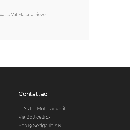
calità Val Malene Pieve
Contattaci
P. ART – Motoraduni.it
Via Botticelli 17
60019 Senigallia AN