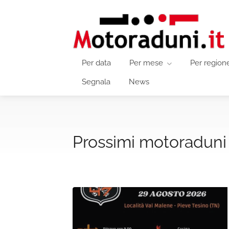
Per data
Per mese
Per region
Segnala
News
Prossimi motoraduni 