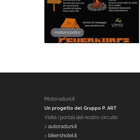
motoincontro
Motoraduni.it
Un progetto del Gruppo P. ART
Visita i portali del nostro circuito:
>
autoraduni.it
>
bikershotel.it