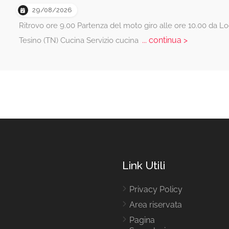
29/08/2026
Ritrovo ore 9.00 Partenza del moto giro alle ore 10.00 da Lo
... continua >
Tesino (TN) Cucina Servizio cucina
Link Utili
Privacy Policy
Area riservata
Pagina