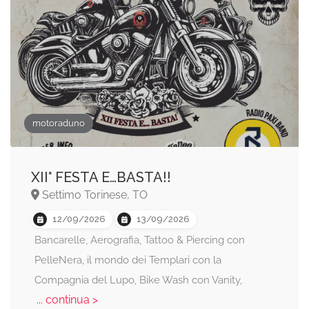
motoraduno
XII° FESTA E…BASTA!!
Settimo Torinese, TO
12/09/2026
13/09/2026
Bancarelle, Aerografia, Tattoo & Piercing con
PelleNera, il mondo dei Templari con la
Compagnia del Lupo, Bike Wash con Vanity,
... continua >