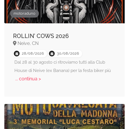
motoraduno
ROLLIN’ COWS 2026
Neive, CN
28/08/2026
30/08/2026
Dal 28 al 30 agosto ci ritroviamo tutti alla Club
House di Neive (ex Banana) per la festa biker più
... continua >