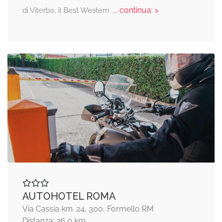
... continua: >
di Viterbo, il Best Western
AUTOHOTEL ROMA
Via Cassia km. 24, 300, Formello RM
Distanza: 26,0 km