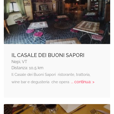
IL CASALE DEI BUONI SAPORI
Nepi, VT
Distanza: 10,5 km
Il Casale dei Buoni Sapori  ristorante, trattoria,
... continua: >
wine bar e degusteria  che opera