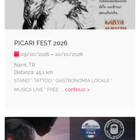
PICARI FEST 2026
-
09/10/2026
10/10/2026
Narni, TR
Distanza: 45,1 km
STAND * TATTOO * GASTRONOMIA LOCALE *
... continua: >
MUSICA LIVE * FREE