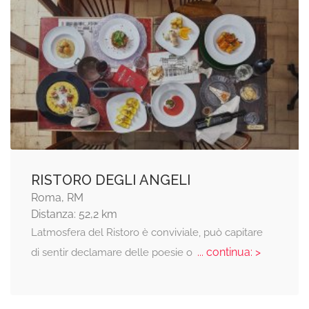
RISTORO DEGLI ANGELI
Roma, RM
Distanza: 52,2 km
Latmosfera del Ristoro è conviviale, può capitare
... continua: >
di sentir declamare delle poesie o