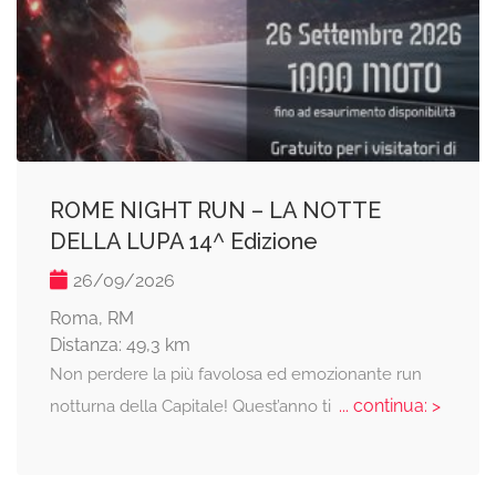
ROME NIGHT RUN – LA NOTTE
DELLA LUPA 14^ Edizione
26/09/2026
Roma, RM
Distanza: 49,3 km
Non perdere la più favolosa ed emozionante run
... continua: >
notturna della Capitale! Quest’anno ti