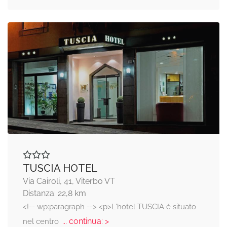
TUSCIA HOTEL
Via Cairoli, 41, Viterbo VT
Distanza: 22,8 km
<!-- wp:paragraph --> <p>L'hotel TUSCIA è situato
... continua: >
nel centro