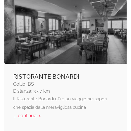
RISTORANTE BONARDI
Collio, BS
Distanza: 37,7 km
Il Ristorante Bonardi offre un viaggio nei sapori
che spazia dalla meravigliosa cucina
... continua: >