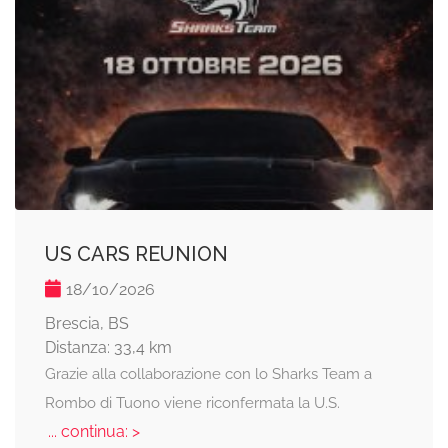
US CARS REUNION
18/10/2026
Brescia, BS
Distanza: 33,4 km
Grazie alla collaborazione con lo Sharks Team a
Rombo di Tuono viene riconfermata la U.S.
... continua: >