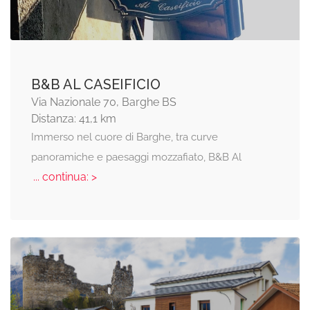
B&B AL CASEIFICIO
Via Nazionale 70, Barghe BS
Distanza: 41,1 km
Immerso nel cuore di Barghe, tra curve
panoramiche e paesaggi mozzafiato, B&B Al
... continua: >