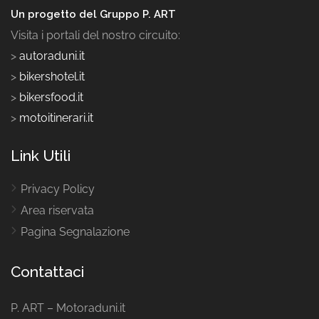
Un progetto del Gruppo P. ART
Visita i portali del nostro circuito:
>
autoraduni.it
>
bikershotel.it
>
bikersfood.it
>
motoitinerari.it
Link Utili
Privacy Policy
Area riservata
Pagina Segnalazione
Contattaci
P. ART – Motoraduni.it