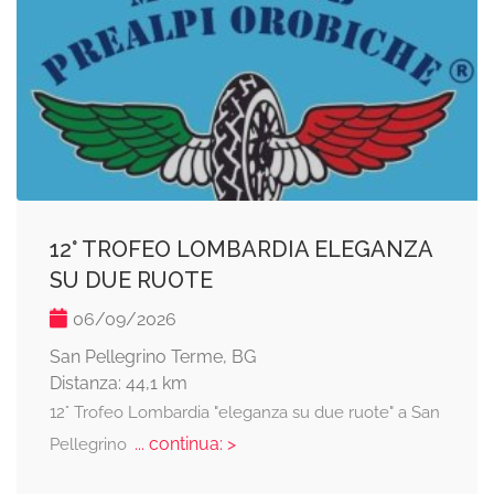
12° TROFEO LOMBARDIA ELEGANZA
SU DUE RUOTE
06/09/2026
San Pellegrino Terme, BG
Distanza: 44,1 km
12° Trofeo Lombardia "eleganza su due ruote" a San
... continua: >
Pellegrino