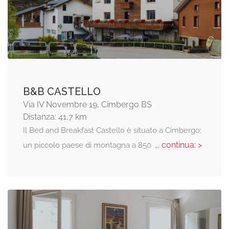
B&B CASTELLO
Via IV Novembre 19, Cimbergo BS
Distanza: 41,7 km
Il Bed and Breakfast Castello è situato a Cimbergo:
... continua: >
un piccolo paese di montagna a 850