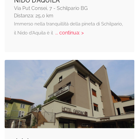
NIDO D’AQUILA
Via Put Consei, 7 - Schilpario BG
Distanza: 25,0 km
Immerso nella tranquillità della pineta di Schilpario,
... continua: >
il Nido d'Aquila è il