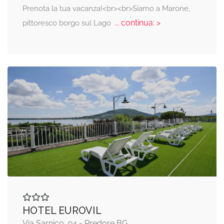
Prenota la tua vacanza!<br><br>Siamo a Marone,
... continua: >
pittoresco borgo sul Lago
HOTEL EUROVIL
Via Sarnico, 94 - Predore BG