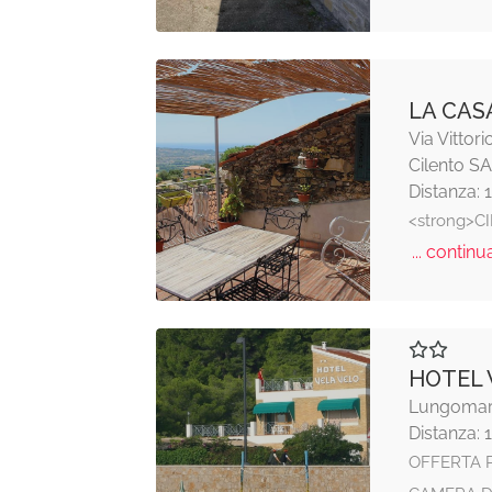
LA CAS
Via Vittor
Cilento SA
Distanza: 
<strong>C
... continua
HOTEL 
Lungomare
Distanza: 
OFFERTA P