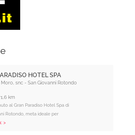
ze
ARADISO HOTEL SPA
o Moro, snc - San Giovanni Rotondo
71,6 km
to al Gran Paradiso Hotel Spa di
ni Rotondo, meta ideale per
: >