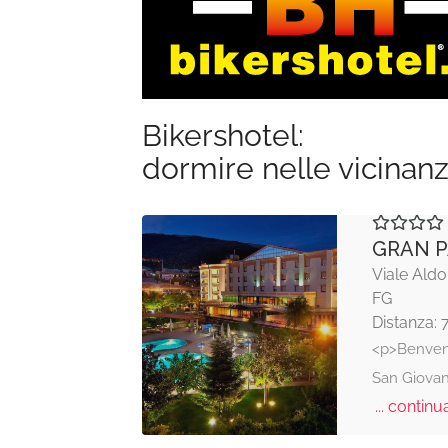
Bikershotel:
dormire nelle vicinan
GRAN P
Viale Ald
FG
Distanza: 
<p>Benvenu
San Giovan
... continua