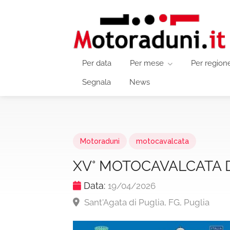
Per data
Per mese
Per region
Segnala
News
Motoraduni
motocavalcata
XV° MOTOCAVALCATA 
Data:
19/04/2026
Sant'Agata di Puglia, FG, Puglia