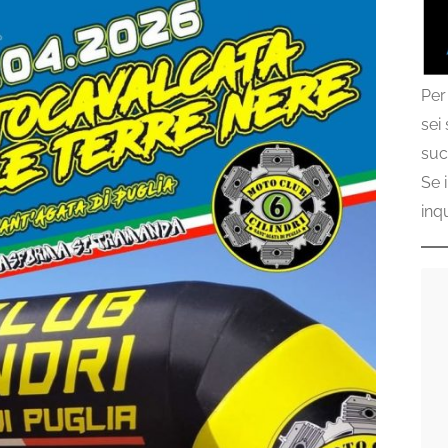
Per
sei
suc
Se 
inq