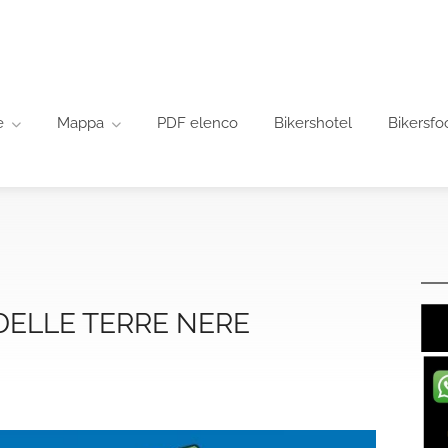
e
Mappa
PDF elenco
Bikershotel
Bikersfo
DELLE TERRE NERE