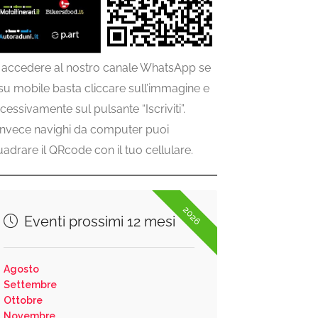
 accedere al nostro canale WhatsApp se
 su mobile basta cliccare sull’immagine e
cessivamente sul pulsante “Iscriviti”.
invece navighi da computer puoi
uadrare il QRcode con il tuo cellulare.
2026
Eventi prossimi 12 mesi
Agosto
Settembre
Ottobre
Novembre