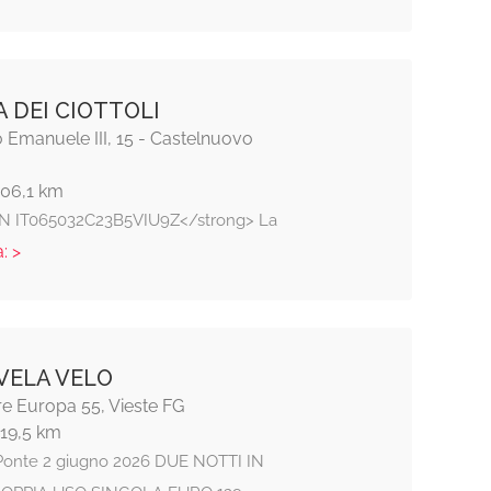
A DEI CIOTTOLI
io Emanuele III, 15 - Castelnuovo
106,1 km
IN IT065032C23B5VIU9Z</strong> La
: >
VELA VELO
 Europa 55, Vieste FG
119,5 km
onte 2 giugno 2026 DUE NOTTI IN