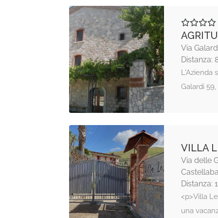
AGRITU
Via Galar
Distanza: 
L'Azienda 
Galardi 59,
VILLA 
Via delle G
Castellab
Distanza: 
<p>Villa Le
una vacanz