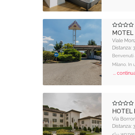
MOTEL
Viale Mon
Distanza: 
Benvenuti 
Milano. In 
... continua
HOTEL
Via Borro
Distanza: 
<!-- wp:pa