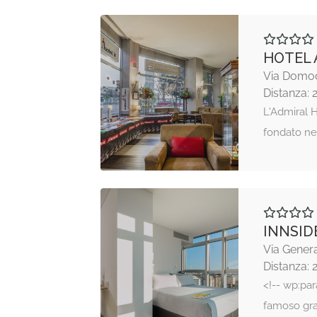
HOTEL 
Via Domod
Distanza: 
L'Admiral H
fondato ne
INNSID
Via Genera
Distanza: 
<!-- wp:par
famoso gra