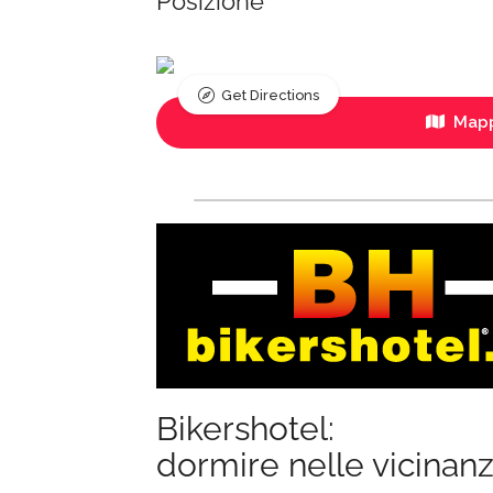
Posizione
Get Directions
Mapp
Bikershotel:
dormire nelle vicinan