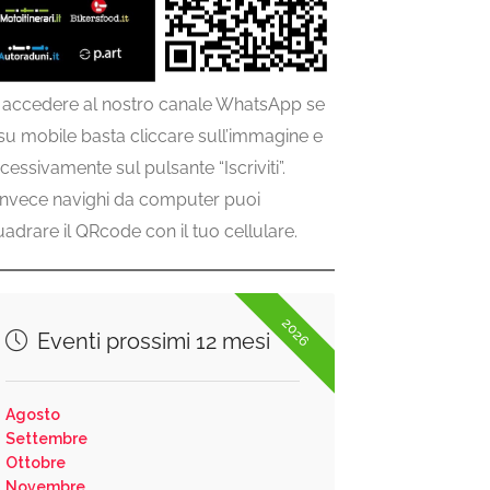
 accedere al nostro canale WhatsApp se
 su mobile basta cliccare sull’immagine e
cessivamente sul pulsante “Iscriviti”.
invece navighi da computer puoi
uadrare il QRcode con il tuo cellulare.
2026
Eventi prossimi 12 mesi
Agosto
Settembre
Ottobre
Novembre