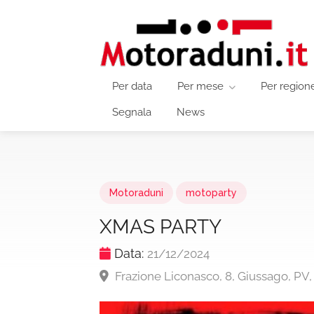
Per data
Per mese
Per region
Segnala
News
Motoraduni
motoparty
XMAS PARTY
Data:
21/12/2024
Frazione Liconasco, 8, Giussago, PV