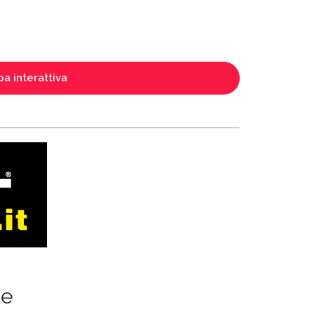
a interattiva
ze