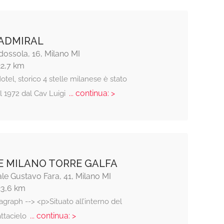
ADMIRAL
ossola, 16, Milano MI
22,7 km
otel, storico 4 stelle milanese è stato
... continua: >
l 1972 dal Cav Luigi
E MILANO TORRE GALFA
le Gustavo Fara, 41, Milano MI
23,6 km
agraph --> <p>Situato all’interno del
... continua: >
ttacielo