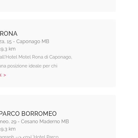
 RONA
za, 15 - Caponago MB
39,3 km
all'Hotel Motel Rona di Caponago,
una posizione ideale per chi
: >
 PARCO BORROMEO
meo, 29 - Cesano Maderno MB
39,3 km
ragraph --> <p>L’Hotel Parco