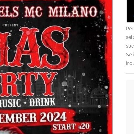
Per
sei
suc
Se 
inq