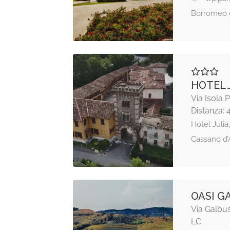
Borromeo è
HOTEL 
Via Isola 
Distanza: 
Hotel Julia
Cassano d’
OASI G
Via Galbus
LC