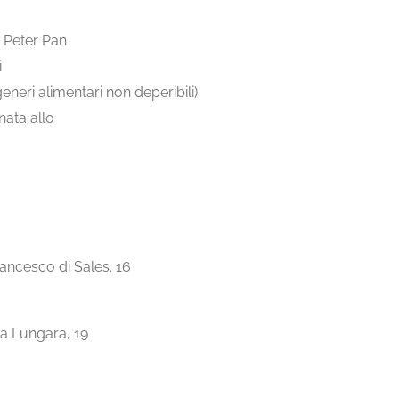
i Peter Pan
i
eneri alimentari non deperibili)
nata allo
rancesco di Sales. 16
la Lungara, 19