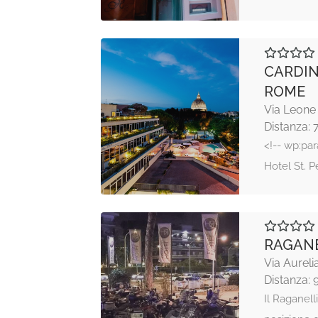
CARDIN
ROME
Via Leone
Distanza: 
<!-- wp:pa
Hotel St. P
RAGANE
Via Aurel
Distanza: 
Il Raganell