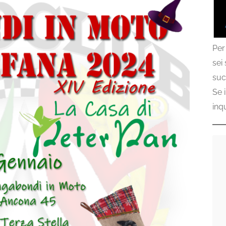
Per
sei
suc
Se 
inq