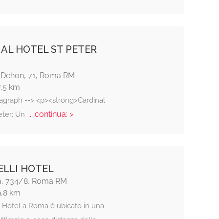
AL HOTEL ST PETER
 Dehon, 71, Roma RM
7,5 km
ragraph --> <p><strong>Cardinal
... continua: >
eter: Un
LLI HOTEL
ia, 734/8, Roma RM
9,8 km
i Hotel a Roma è ubicato in una