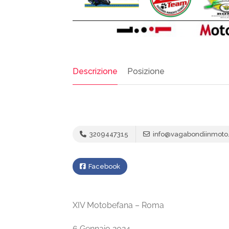
Descrizione
Posizione
3209447315
info@vagabondiinmoto.
Facebook
XIV Motobefana – Roma
6 Gennaio 2024