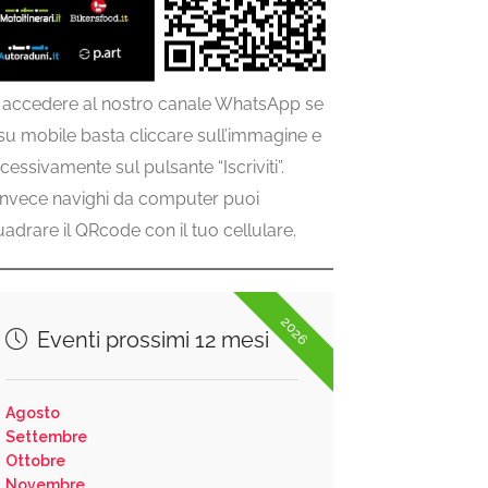
 accedere al nostro canale WhatsApp se
 su mobile basta cliccare sull’immagine e
cessivamente sul pulsante “Iscriviti”.
invece navighi da computer puoi
uadrare il QRcode con il tuo cellulare.
2026
Eventi prossimi 12 mesi
Agosto
Settembre
Ottobre
Novembre