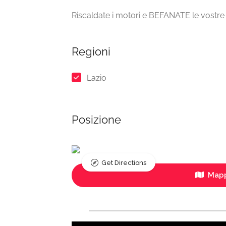
Riscaldate i motori e BEFANATE le vostre
Regioni
Lazio
Posizione
Get Directions
Mapp