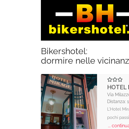
Bikershotel:
dormire nelle vicinan
HOTEL 
Via Milaz
Distanza: 
L’Hotel Mir
pochi pass
... continua