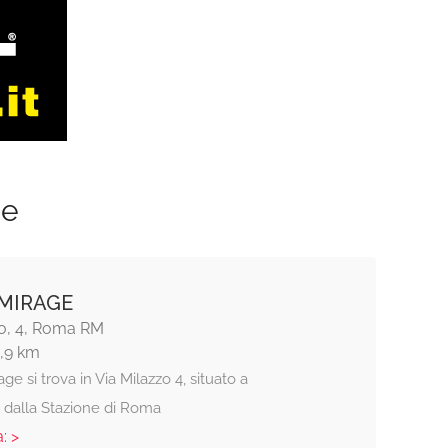
ze
MIRAGE
zo, 4, Roma RM
1,9 km
age si trova in Via Milazzo 4, situato a
i dalla Stazione di Roma
: >