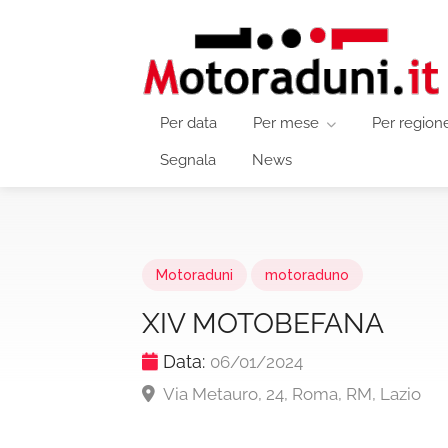
Per data
Per mese
Per region
Segnala
News
Motoraduni
motoraduno
XIV MOTOBEFANA
Data:
06/01/2024
Via Metauro, 24, Roma, RM, Lazio