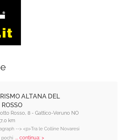
ze
RISMO ALTANA DEL
 ROSSO
Motto Rosso, 8 - Gattico-Veruno NO
17,0 km
agraph --> <p>Tra le Colline Novaresi
... continua: >
a pochi