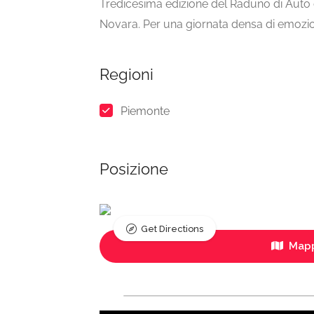
Tredicesima edizione del Raduno di Auto d’E
Novara. Per una giornata densa di emozio
Regioni
Piemonte
Posizione
Get Directions
Mapp