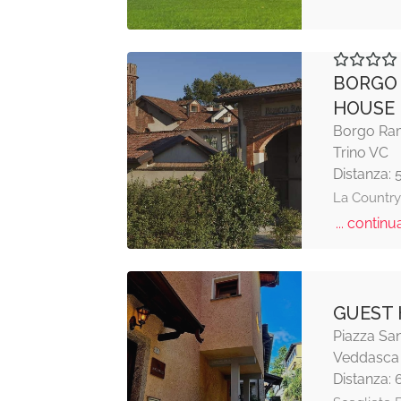
BORGO
HOUSE
Borgo Ram
Trino VC
Distanza: 
La Country 
... continua
GUEST 
Piazza Sa
Veddasca
Distanza: 