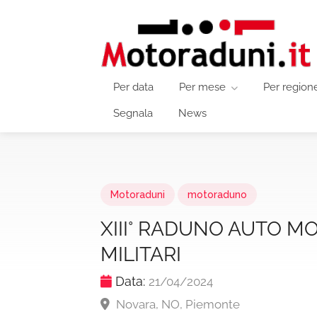
Per data
Per mese
Per region
Segnala
News
Motoraduni
motoraduno
XIII° RADUNO AUTO MO
MILITARI
Data:
21/04/2024
Novara, NO, Piemonte