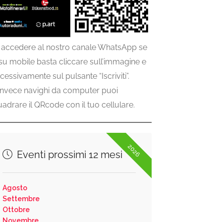
 accedere al nostro canale WhatsApp se
 su mobile basta cliccare sull’immagine e
cessivamente sul pulsante “Iscriviti”.
invece navighi da computer puoi
uadrare il QRcode con il tuo cellulare.
2026
Eventi prossimi 12 mesi
Agosto
Settembre
Ottobre
Novembre