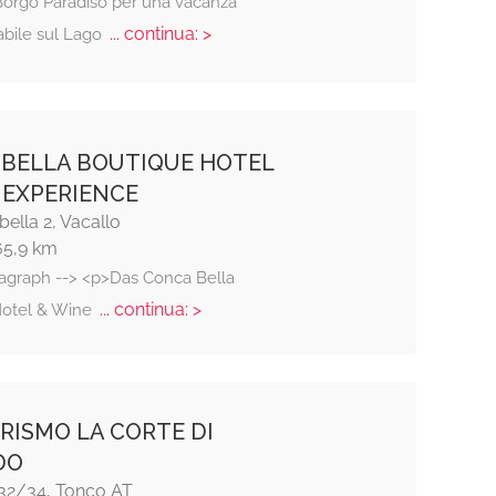
Borgo Paradiso per una vacanza
... continua: >
abile sul Lago
BELLA BOUTIQUE HOTEL
 EXPERIENCE
ella 2, Vacallo
65,9 km
ragraph --> <p>Das Conca Bella
... continua: >
Hotel & Wine
RISMO LA CORTE DI
DO
 32/34, Tonco AT