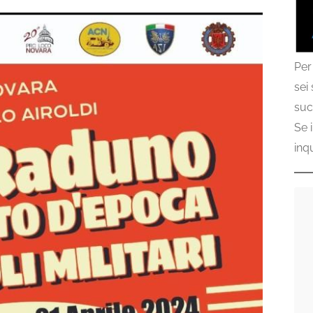
Per
sei
suc
Se 
inq