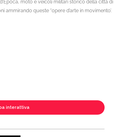
poca, moto e veicoli militari storico della città di
ni ammirando queste “opere d’arte in movimento’.
a interattiva