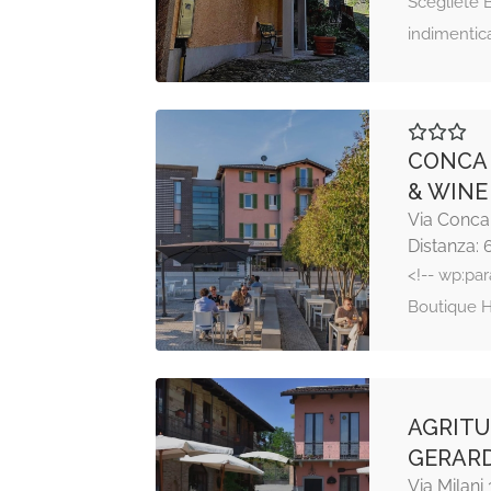
Scegliete 
indimentic
CONCA 
& WINE
Via Concab
Distanza: 
<!-- wp:pa
Boutique 
AGRITU
GERAR
Via Milani