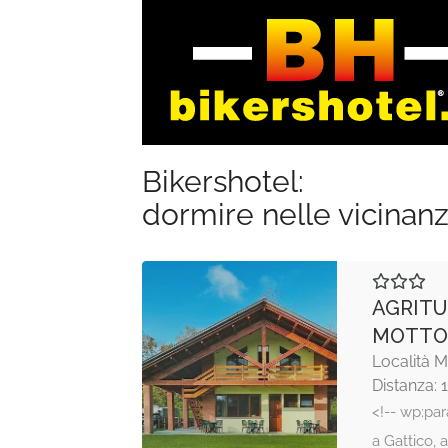
Bikershotel:
dormire nelle vicinan
AGRITU
MOTTO
Località 
Distanza: 
<!-- wp:par
a Gattico, 