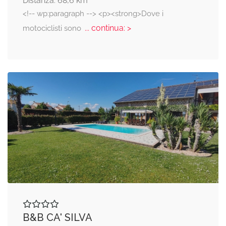
Distanza: 68,6 km
<!-- wp:paragraph --> <p><strong>Dove i
... continua: >
motociclisti sono
B&B CA' SILVA