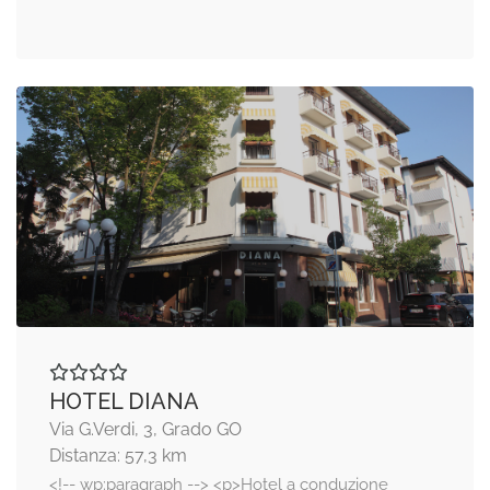
HOTEL DIANA
Via G.Verdi, 3, Grado GO
Distanza: 57,3 km
<!-- wp:paragraph --> <p>Hotel a conduzione