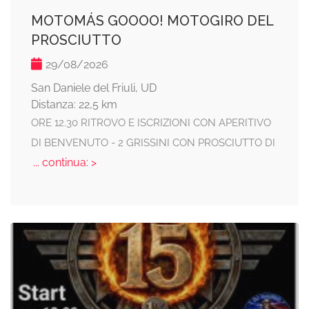
MOTOMÁS GOOOO! MOTOGIRO DEL
PROSCIUTTO
29/08/2026
San Daniele del Friuli, UD
Distanza: 22,5 km
ORE 12.30 RITROVO E ISCRIZIONI CON APERITIVO
DI BENVENUTO - 2 GRISSINI CON PROSCIUTTO DI
... continua: >