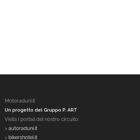
Motoraduni.it
Un progetto del Gruppo P. ART
Visita i portali del nostro circuito:
>
autoraduni.it
>
bikershotel.it