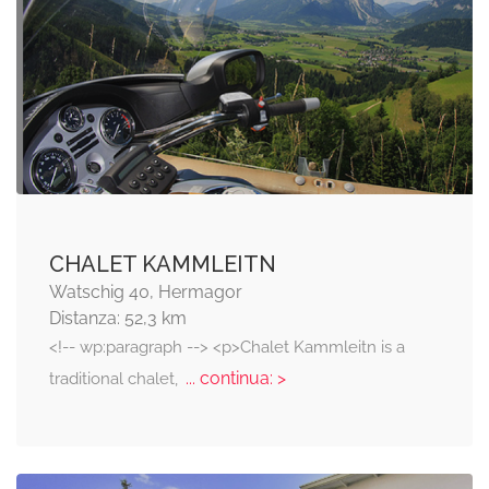
CHALET KAMMLEITN
Watschig 40, Hermagor
Distanza: 52,3 km
<!-- wp:paragraph --> <p>Chalet Kammleitn is a
... continua: >
traditional chalet,