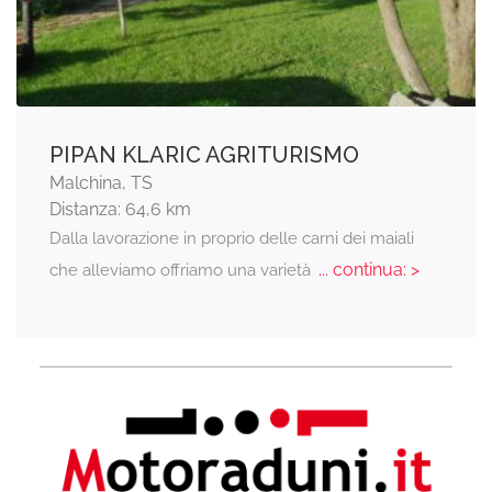
PIPAN KLARIC AGRITURISMO
Malchina, TS
Distanza: 64,6 km
Dalla lavorazione in proprio delle carni dei maiali
... continua: >
che alleviamo offriamo una varietà