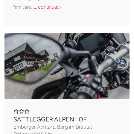
... continua: >
familiare,
SATTLEGGER ALPENHOF
Emberger Alm 2/1, Berg im Drautal