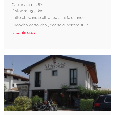
Caporiacco, UD
Distanza: 13,5 km
Tutto ebbe inizio oltre 100 anni fa quando
Ludovico detto Vico , decise di portare sulle
... continua: >