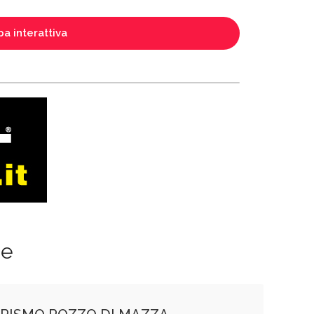
a interattiva
ze