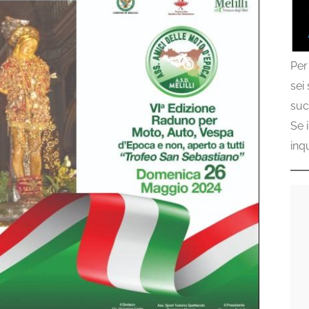
Per
sei
suc
Se 
inq