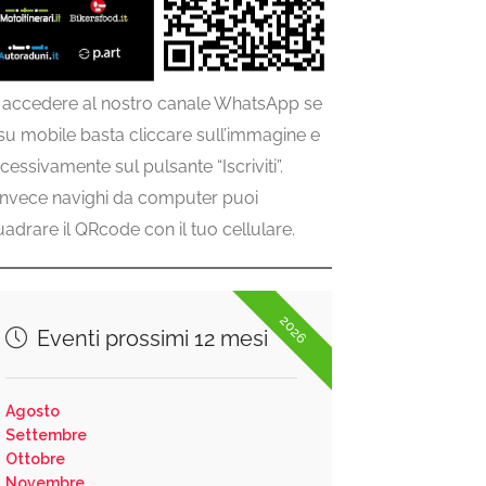
 accedere al nostro canale WhatsApp se
 su mobile basta cliccare sull’immagine e
cessivamente sul pulsante “Iscriviti”.
invece navighi da computer puoi
uadrare il QRcode con il tuo cellulare.
2026
Eventi prossimi 12 mesi
Agosto
Settembre
Ottobre
Novembre