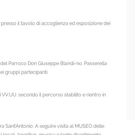
i presso il tavolo di accoglienza ed esposizione dei
a del Parroco Don Giuseppe Blandi-no. Passerella
i gruppi partecipanti.
 VV.UU. secondo il percorso stabilito e rientro in
era Sant’Antonio. A seguire visita al MUSEO delle
 locali. Aperitivo, musica e tanto divertimento.