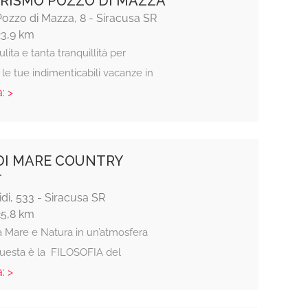
RISMO POZZO DI MAZZA
ozzo di Mazza, 8 - Siracusa SR
23,9 km
ulita e tanta tranquillità per
 le tue indimenticabili vacanze in
: >
DI MARE COUNTRY
T
Lidi, 533 - Siracusa SR
25,8 km
a Mare e Natura in un’atmosfera
 questa è la FILOSOFIA del
: >