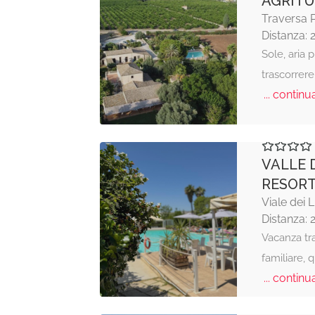
AGRITU
Traversa P
Distanza: 
Sole, aria p
trascorrere
... continua
VALLE 
RESOR
Viale dei 
Distanza: 
Vacanza tr
familiare,
... continua