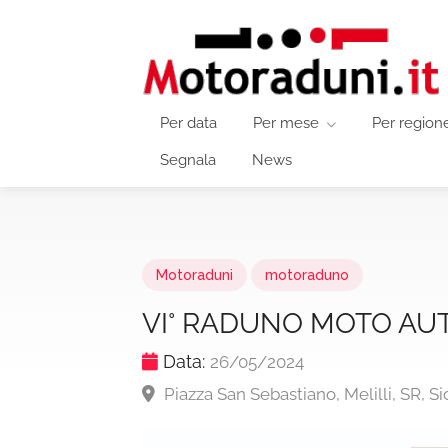
Per data
Per mese
Per region
Segnala
News
Motoraduni
motoraduno
VI° RADUNO MOTO AUT
Data:
26/05/2024
Piazza San Sebastiano, Melilli, SR, Sic