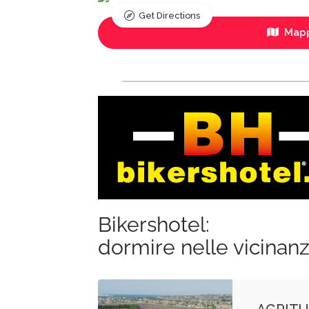
Get Directions
Mapp
Bikershotel:
dormire nelle vicinan