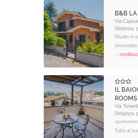
B&B LA
Via Capua
Distanza: 
Situato in 
circondato 
... continua
IL BAI
ROOMS
Via Tenent
Distanza: 
<p>Immerso
Tutto al su