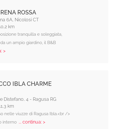
 RENA ROSSA
na 6A, Nicolosi CT
50,2 km
posizione tranquilla e soleggiata,
da un ampio giardino, il B&B
: >
OCCO IBLA CHARME
e Distefano, 4 - Ragusa RG
51,3 km
 nelle viuzze di Ragusa Ibla.<br />
... continua: >
o interno