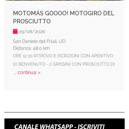
MOTOMÁS GOOOO! MOTOGIRO DEL
PROSCIUTTO
29/08/2026
San Daniele del Friuli, UD
Distanza: 48,0 km
ORE 12.30 RITROVO E ISCRIZIONI CON APERITIVO
DI BENVENUTO - 2 GRISSINI CON PROSCIUTTO DI
... continua: >