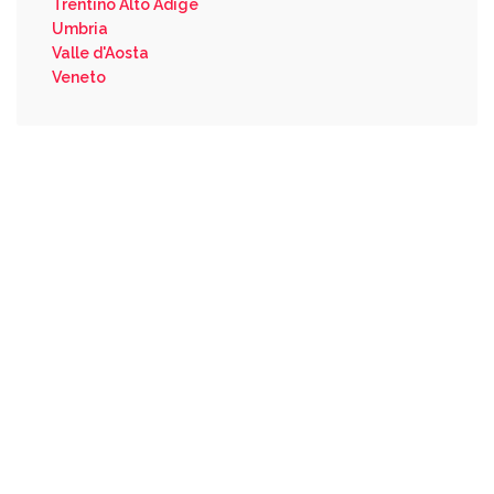
Trentino Alto Adige
Umbria
Valle d'Aosta
Veneto