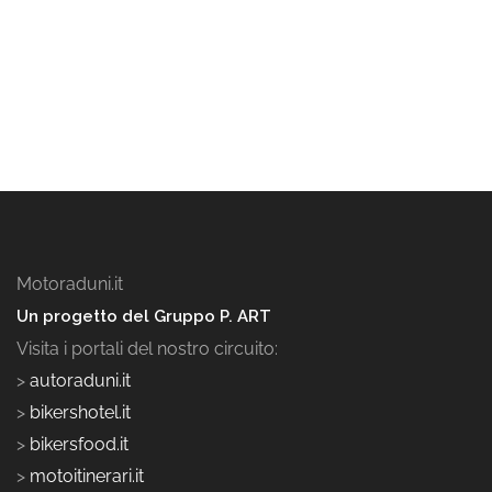
Motoraduni.it
Un progetto del Gruppo P. ART
Visita i portali del nostro circuito:
>
autoraduni.it
>
bikershotel.it
>
bikersfood.it
>
motoitinerari.it