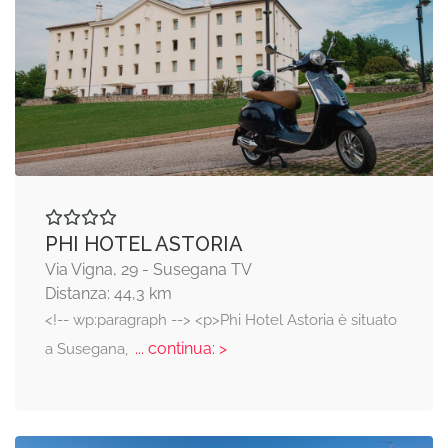
PHI HOTEL ASTORIA
Via Vigna, 29 - Susegana TV
Distanza: 44,3 km
<!-- wp:paragraph --> <p>Phi Hotel Astoria è situato
... continua: >
a Susegana,