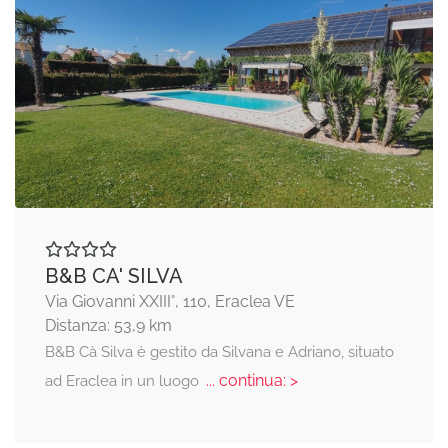
B&B CA' SILVA
Via Giovanni XXIII°, 110, Eraclea VE
Distanza: 53,9 km
B&B Cà Silva è gestito da Silvana e Adriano, situato
... continua: >
ad Eraclea in un luogo