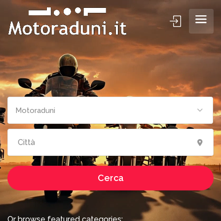
Cerca motoradun
Motoraduni
Cerca
Or browse featured categories: