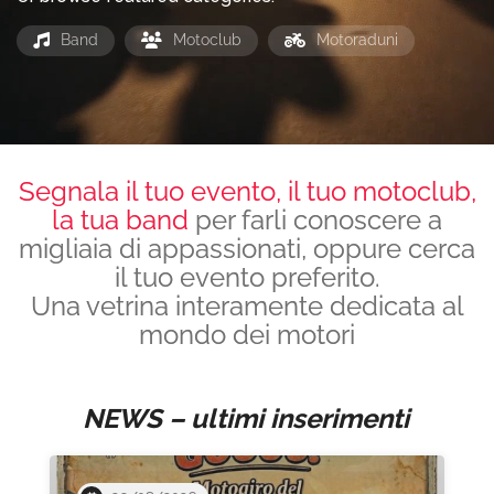
Band
Motoclub
Motoraduni
Segnala il tuo evento, il tuo motoclub,
la tua band
per farli conoscere a
migliaia di appassionati, oppure cerca
il tuo evento preferito.
Una vetrina interamente dedicata al
mondo dei motori
NEWS – ultimi inserimenti