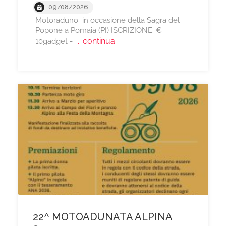
09/08/2026
Motoraduno in occasione della Sagra del
Popone a Pomaia (PI) ISCRIZIONE: €
... continua
10gadget -
22^ MOTOADUNATA ALPINA