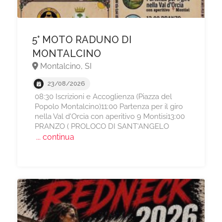
5° MOTO RADUNO DI
MONTALCINO
Montalcino, SI
23/08/2026
08:30 Iscrizioni e Accoglienza (Piazza del
Popolo Montalcino)11:00 Partenza per il giro
nella Val d'Orcia con aperitivo 9 Montisi13:00
PRANZO ( PROLOCO DI SANT'ANGELO
... continua