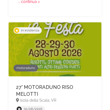
... continua >
In evidenza
motoraduno
27° MOTORADUNO RISO
MELOTTI
Isola della Scala, VR
30/08/2026