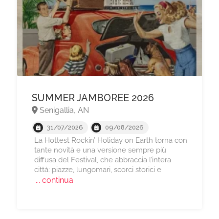
SUMMER JAMBOREE 2026
Senigallia, AN
31/07/2026
09/08/2026
La Hottest Rockin’ Holiday on Earth torna con
tante novità e una versione sempre più
diffusa del Festival, che abbraccia l’intera
città: piazze, lungomari, scorci storici e
... continua