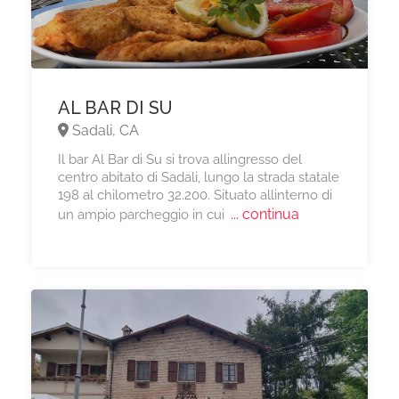
AL BAR DI SU
Sadali, CA
Il bar Al Bar di Su si trova allingresso del
centro abitato di Sadali, lungo la strada statale
198 al chilometro 32.200. Situato allinterno di
... continua
un ampio parcheggio in cui