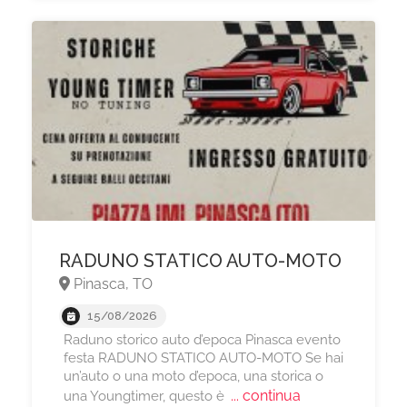
RADUNO STATICO AUTO-MOTO
Pinasca, TO
15/08/2026
Raduno storico auto d’epoca Pinasca evento
festa RADUNO STATICO AUTO-MOTO Se hai
un’auto o una moto d’epoca, una storica o
... continua
una Youngtimer, questo è