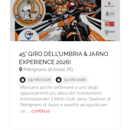
​45° GIRO DELL'UMBRIA & JARNO
EXPERIENCE 2026!
Petrignano di Assisi, PG
09/08/2026
13/08/2026
Mancano poche settimane a uno degli
appuntamenti più attesi del mototurismo
internazionale! Il Moto Club Jarno Saarinen di
Petrignano di Assisi vi aspetta ad agosto per
... continua
un