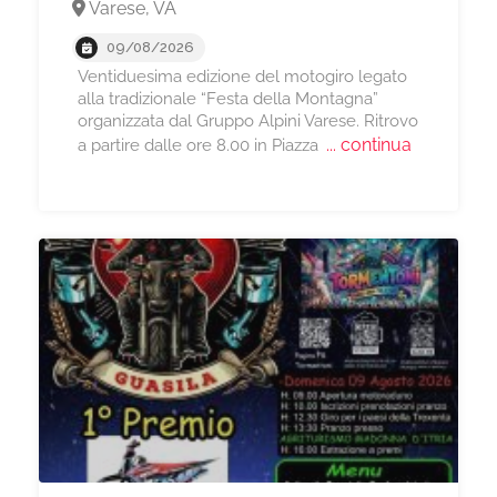
Varese, VA
09/08/2026
Ventiduesima edizione del motogiro legato
alla tradizionale “Festa della Montagna”
organizzata dal Gruppo Alpini Varese. Ritrovo
... continua
a partire dalle ore 8.00 in Piazza