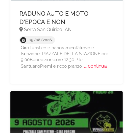
RADUNO AUTO E MOTO
D'EPOCA E NON
Serra San Quirico, AN
09/08/2026
Giro turistico e panoramicoRitrovo e
Iscrizione: PIAZZALE DELLA STAZIONE ore
9:00Benedizione:ore 12:30 P.le
... continua
SantuarioPremi e ricco pranzo