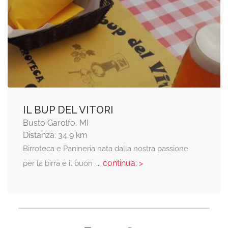
IL BUP DEL VITORI
Busto Garolfo, MI
Distanza: 34,9 km
Birroteca e Panineria nata dalla nostra passione
... continua: >
per la birra e il buon