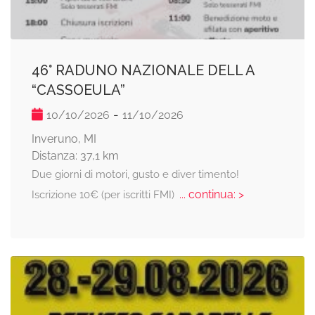
46° RADUNO NAZIONALE DELL A
“CASSOEULA”
-
10/10/2026
11/10/2026
Inveruno, MI
Distanza: 37,1 km
Due giorni di motori, gusto e diver timento!
... continua: >
Iscrizione 10€ (per iscritti FMI)