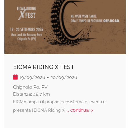
EICMA RIDING X FEST
-
19/09/2026
20/09/2026
Chignolo Po, PV
Distanza: 48,7 km
EICMA amplia il proprio ecosistema di eventi e
... continua: >
presenta l’EICMA Riding X