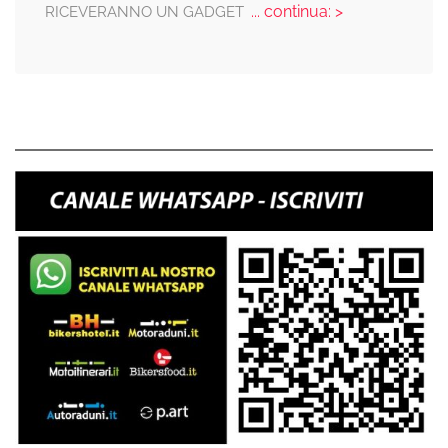
... continua: >
RICEVERANNO UN GADGET