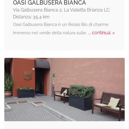
OASI GALBUSERA BIANCA
Via Galbusera Bianca 2, La Valletta Brianza LC
Distanza: 35,4 km
Oasi Galbusera Bianca è un Relais Bio di charme
... continua: >
immerso nel verde della natura sulle