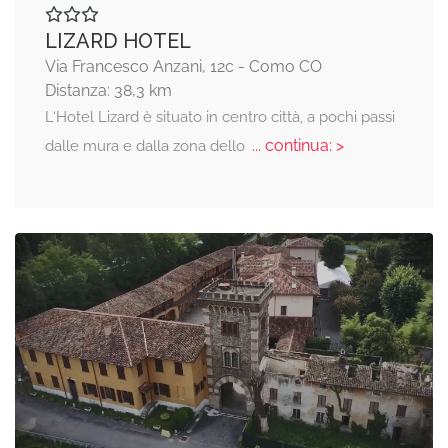
LIZARD HOTEL
Via Francesco Anzani, 12c - Como CO
Distanza: 38,3 km
L‘Hotel Lizard è situato in centro città, a pochi passi
... continua: >
dalle mura e dalla zona dello