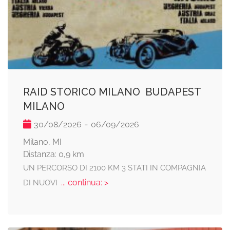
RAID STORICO MILANO  BUDAPEST 
MILANO
-
30/08/2026
06/09/2026
Milano, MI
Distanza: 0,9 km
UN PERCORSO DI 2100 KM 3 STATI IN COMPAGNIA
... continua: >
DI NUOVI