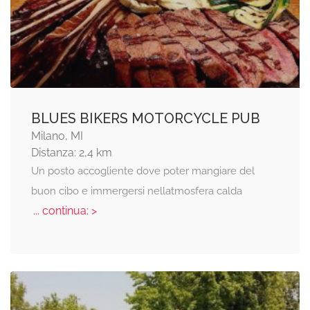
BLUES BIKERS MOTORCYCLE PUB
Milano, MI
Distanza: 2,4 km
Un posto accogliente dove poter mangiare del
buon cibo e immergersi nellatmosfera calda
... continua: >