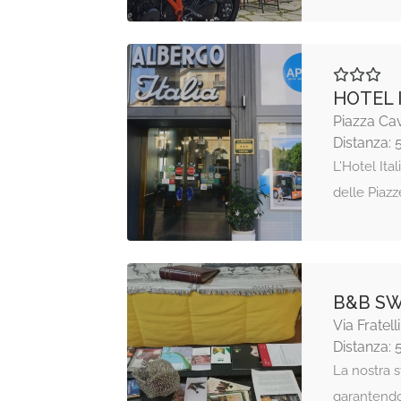
HOTEL 
Piazza Cav
Distanza: 
L’Hotel Ital
delle Piazz
B&B S
Via Fratel
Distanza: 
La nostra 
garantendo 