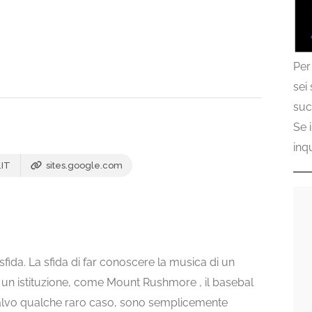
Per
sei
suc
Se 
inq
IT
sites.google.com
a. La sfida di far conoscere la musica di un
’ un istituzione, come Mount Rushmore , il basebal
i, salvo qualche raro caso, sono semplicemente