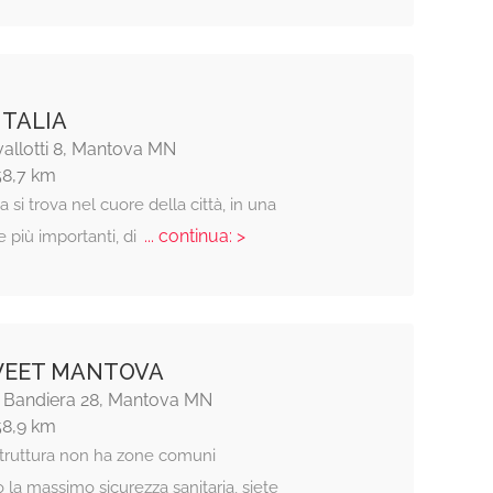
ITALIA
allotti 8, Mantova MN
58,7 km
ia si trova nel cuore della città, in una
... continua: >
e più importanti, di
WEET MANTOVA
li Bandiera 28, Mantova MN
58,9 km
struttura non ha zone comuni
la massimo sicurezza sanitaria, siete