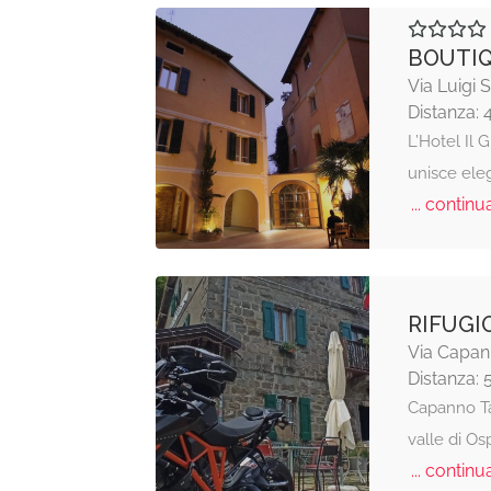
BOUTIQ
Via Luigi 
Distanza: 
L’Hotel Il
unisce ele
... continua
RIFUGI
Via Capan
Distanza: 
Capanno Tas
valle di O
... continua