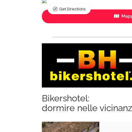
Get Directions
Mapp
Bikershotel:
dormire nelle vicinan