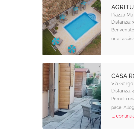
AGRITU
Piazza Mar
Distanza: 
Benvenuto n
un’affascin
CASA R
Via Gorgo
Distanza: 
Prenditi un
pace. Allog
... continua