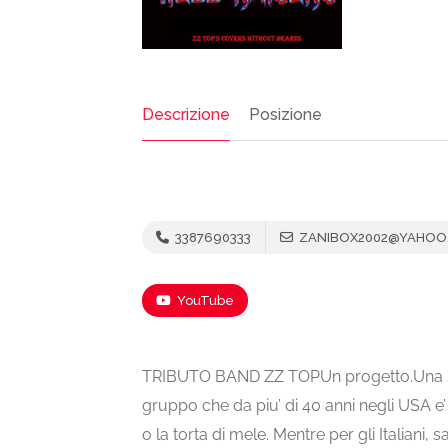
Descrizione
Posizione
3387690333
ZANIBOX2002@YAHOO.
YouTube
TRIBUTO BAND ZZ TOPUn progetto.Una sfid
gruppo che da piu’ di 40 anni negli USA e
o la torta di mele. Mentre per gli Italian