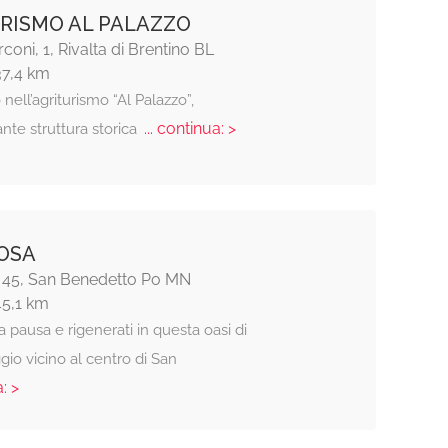
RISMO AL PALAZZO
coni, 1, Rivalta di Brentino BL
37,4 km
ell’agriturismo “Al Palazzo”,
... continua: >
ante struttura storica
OSA
 45, San Benedetto Po MN
45,1 km
a pausa e rigenerati in questa oasi di
gio vicino al centro di San
: >