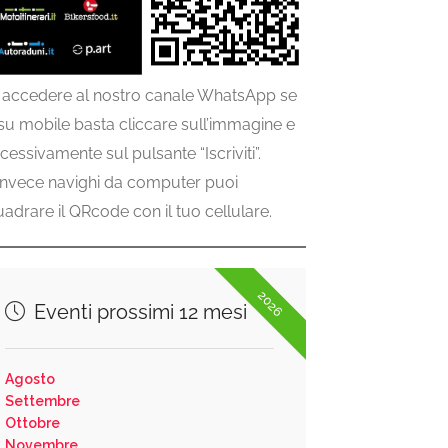
 accedere al nostro canale WhatsApp se
 su mobile basta cliccare sull’immagine e
cessivamente sul pulsante “Iscriviti”.
invece navighi da computer puoi
uadrare il QRcode con il tuo cellulare.
2026
Eventi prossimi 12 mesi
Agosto
Settembre
Ottobre
Novembre