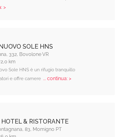
: >
NUOVO SOLE HNS
na, 332, Bovolone VR
72,0 km
ovo Sole HNS è un rifugio tranquillo
... continua: >
iatori e offre camere
 HOTEL & RISTORANTE
ontagnana, 83, Momigno PT
76,0 km