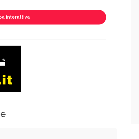
a interattiva
ze