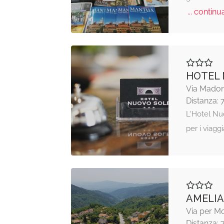
... continua
HOTEL 
Via Madon
Distanza: 
L'Hotel Nu
per i viagg
AMELIA
Via per M
Distanza: 