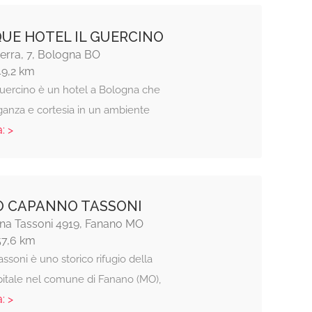
UE HOTEL IL GUERCINO
Serra, 7, Bologna BO
49,2 km
 Guercino è un hotel a Bologna che
ganza e cortesia in un ambiente
: >
O CAPANNO TASSONI
na Tassoni 4919, Fanano MO
57,6 km
soni è uno storico rifugio della
spitale nel comune di Fanano (MO),
: >