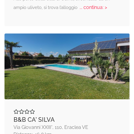
... continua: >
ampio uliveto, si trova l’alloggio
B&B CA' SILVA
Via Giovanni XXIII°, 110, Eraclea VE