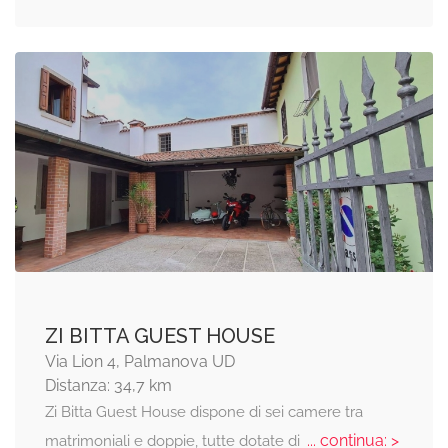
ZI BITTA GUEST HOUSE
Via Lion 4, Palmanova UD
Distanza: 34,7 km
Zi Bitta Guest House dispone di sei camere tra
... continua: >
matrimoniali e doppie, tutte dotate di