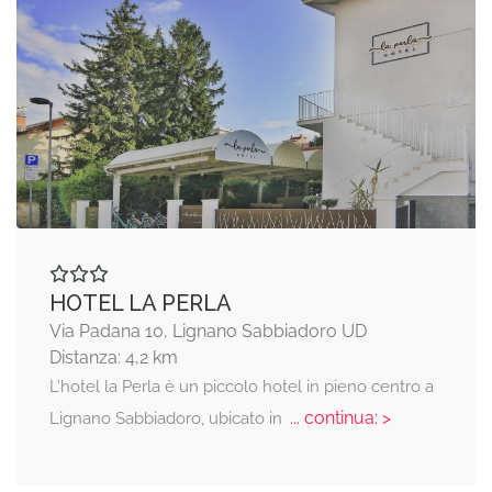
HOTEL LA PERLA
Via Padana 10, Lignano Sabbiadoro UD
Distanza: 4,2 km
L’hotel la Perla è un piccolo hotel in pieno centro a
... continua: >
Lignano Sabbiadoro, ubicato in