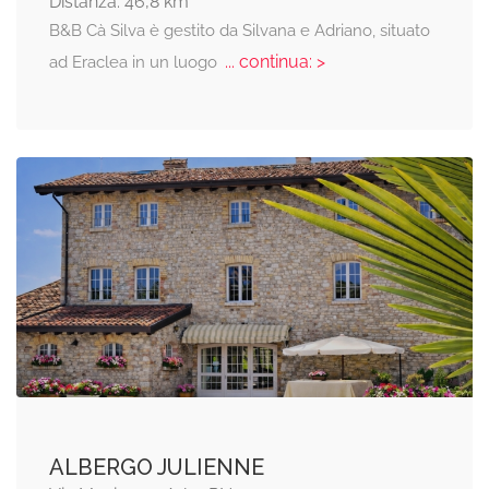
Distanza: 46,8 km
B&B Cà Silva è gestito da Silvana e Adriano, situato
... continua: >
ad Eraclea in un luogo
ALBERGO JULIENNE