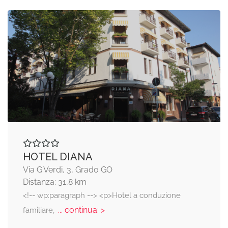
HOTEL DIANA
Via G.Verdi, 3, Grado GO
Distanza: 31,8 km
<!-- wp:paragraph --> <p>Hotel a conduzione
... continua: >
familiare,