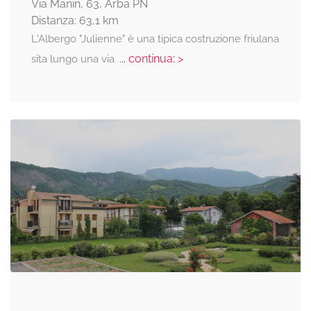
Via Manin, 63, Arba PN
Distanza: 63,1 km
L'Albergo "Julienne" è una tipica costruzione friulana
... continua: >
sita lungo una via