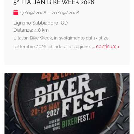
5^ ITALIAN BIKE WEEK 2026
-
17/09/2026
20/09/2026
Lignano Sabbiadoro, UD
Distanza: 4,8 km
L’Italian Bike Week, in svolgimento dal 17 al 20
... continua: >
settembre 2026, chiuderà la stagione