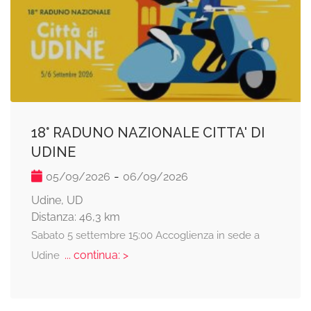
18° RADUNO NAZIONALE CITTA' DI
UDINE
-
05/09/2026
06/09/2026
Udine, UD
Distanza: 46,3 km
Sabato 5 settembre 15:00 Accoglienza in sede a
... continua: >
Udine