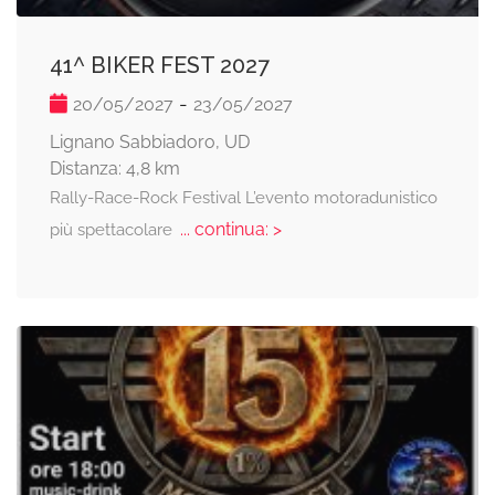
41^ BIKER FEST 2027
-
20/05/2027
23/05/2027
Lignano Sabbiadoro, UD
Distanza: 4,8 km
Rally-Race-Rock Festival L’evento motoradunistico
... continua: >
più spettacolare