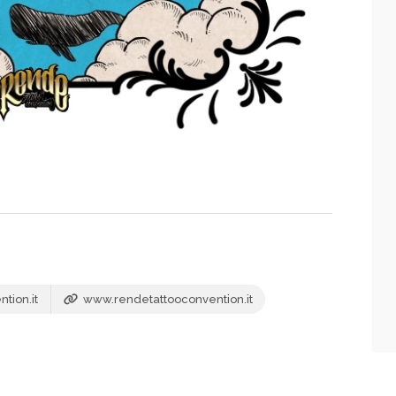
tion.it
www.rendetattooconvention.it