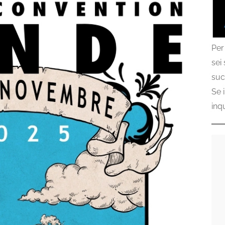
Per
sei
suc
Se 
inq