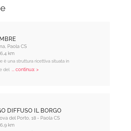
ze
AMBRE
a, Paola CS
16,4 km
è una struttura ricettiva situata in
... continua: >
e del
O DIFFUSO IL BORGO
va del Porto, 18 - Paola CS
16,9 km