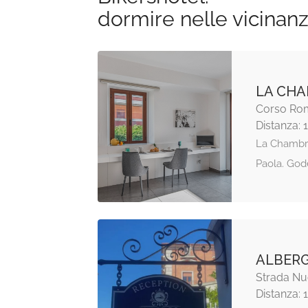
dormire nelle vicinan
LA CH
Corso Rom
Distanza: 
La Chambre 
Paola. God
ALBERG
Strada Nuo
Distanza: 