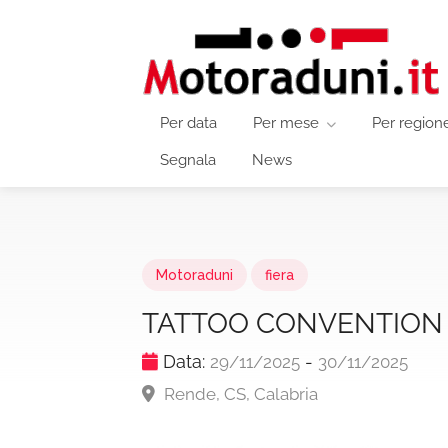
Per data
Per mese
Per region
Segnala
News
Motoraduni
fiera
TATTOO CONVENTION
Data:
-
29/11/2025
30/11/2025
Rende, CS, Calabria