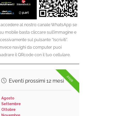
 accedere al nostro canale WhatsApp se
 su mobile basta cliccare sull’immagine e
cessivamente sul pulsante “Iscriviti”.
invece navighi da computer puoi
uadrare il QRcode con il tuo cellulare.
2026
Eventi prossimi 12 mesi
Agosto
Settembre
Ottobre
Novembre