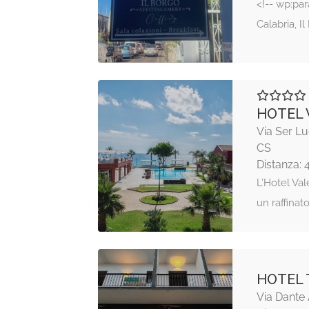
<!-- wp:par
Calabria, I
HOTEL 
Via Ser Lu
CS
Distanza: 
L’Hotel Val
un raffinat
HOTEL 
Via Dante 