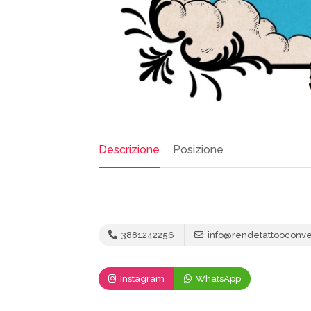
Descrizione
Posizione
3881242256
info@rendetattooconven
Instagram
WhatsApp