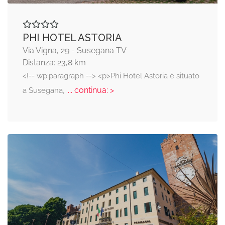
PHI HOTEL ASTORIA
Via Vigna, 29 - Susegana TV
Distanza: 23,8 km
<!-- wp:paragraph --> <p>Phi Hotel Astoria è situato
... continua: >
a Susegana,