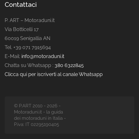
Contattaci
P. ART – Motoraduni.it
Via Botticelli 17
60019 Senigallia AN
Tel. +39 071 7915694
E-Mail:
info@motoraduni.it
Chatta su Whatsapp :
380 6322845
Clicca qui per iscriverti al canale Whatsapp
© P.ART 2010 - 2026 -
Motoraduni.it - la guida
dei motoraduni in Italia -
P.iva: IT 02295190405