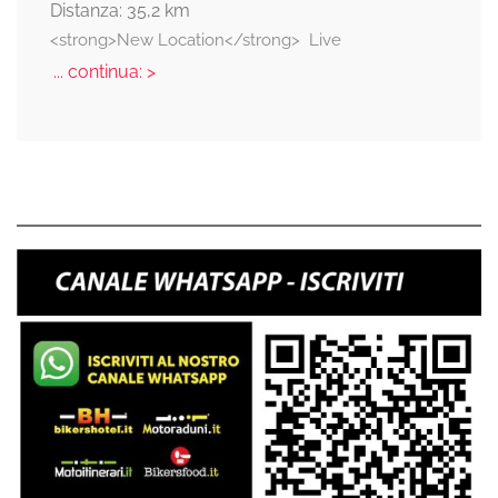
Distanza: 35,2 km
<strong>New Location</strong>  Live
... continua: >