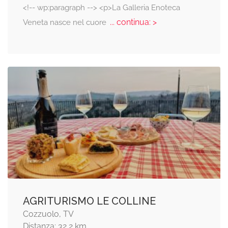
<!-- wp:paragraph --> <p>La Galleria Enoteca
... continua: >
Veneta nasce nel cuore
AGRITURISMO LE COLLINE
Cozzuolo, TV
Distanza: 32,2 km