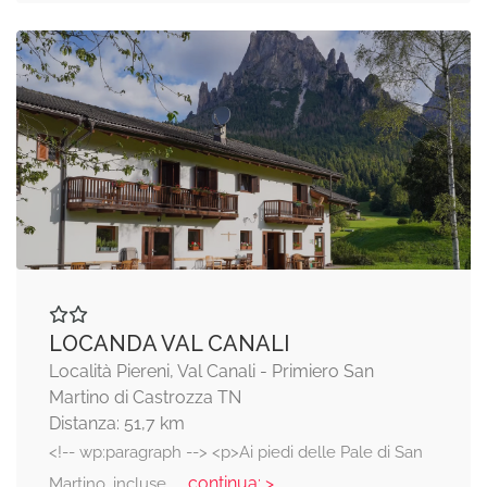
LOCANDA VAL CANALI
Località Piereni, Val Canali - Primiero San
Martino di Castrozza TN
Distanza: 51,7 km
<!-- wp:paragraph --> <p>Ai piedi delle Pale di San
... continua: >
Martino, incluse