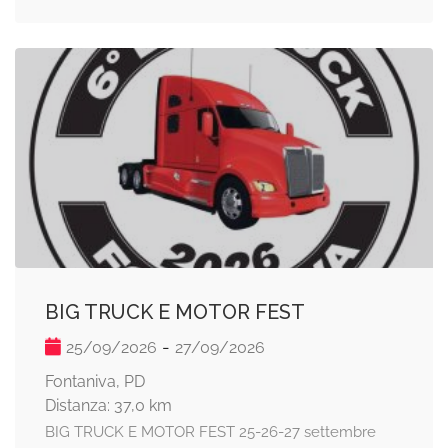
BIG TRUCK E MOTOR FEST
-
25/09/2026
27/09/2026
Fontaniva, PD
Distanza: 37,0 km
BIG TRUCK E MOTOR FEST 25-26-27 settembre