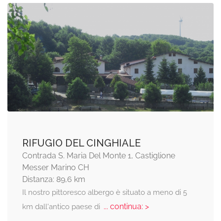
RIFUGIO DEL CINGHIALE
Contrada S. Maria Del Monte 1, Castiglione
Messer Marino CH
Distanza: 89,6 km
Il nostro pittoresco albergo è situato a meno di 5
... continua: >
km dall'antico paese di