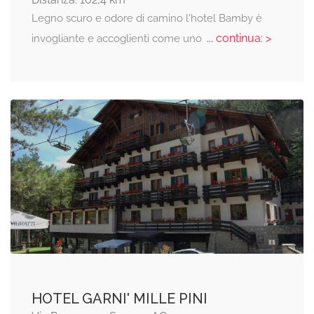
Legno scuro e odore di camino l'hotel Bamby è
... continua: >
invogliante e accoglienti come uno
HOTEL GARNI' MILLE PINI