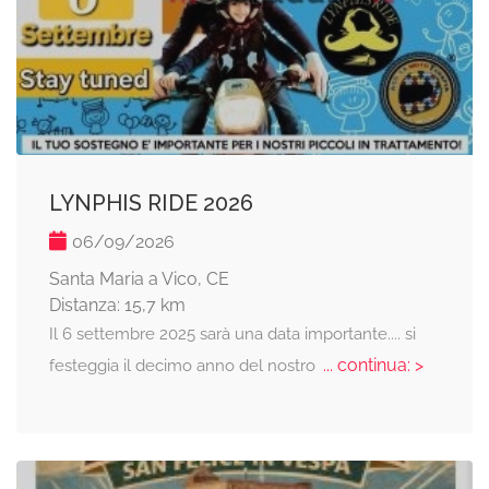
LYNPHIS RIDE 2026
06/09/2026
Santa Maria a Vico, CE
Distanza: 15,7 km
Il 6 settembre 2025 sarà una data importante.... si
... continua: >
festeggia il decimo anno del nostro