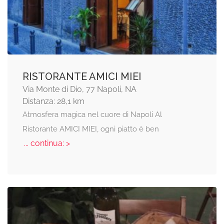
RISTORANTE AMICI MIEI
Via Monte di Dio, 77 Napoli, NA
Distanza: 28,1 km
Atmosfera magica nel cuore di Napoli Al
Ristorante AMICI MIEI, ogni piatto è ben
... continua: >