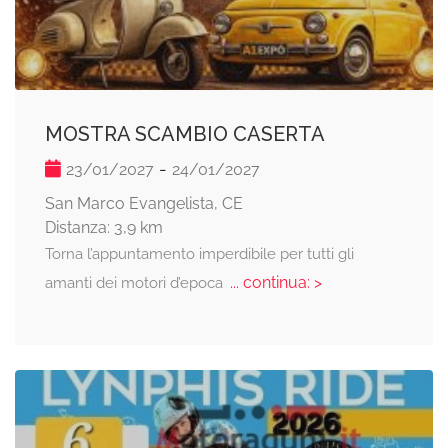
MOSTRA SCAMBIO CASERTA
-
23/01/2027
24/01/2027
San Marco Evangelista, CE
Distanza: 3,9 km
Torna l’appuntamento imperdibile per tutti gli
... continua: >
amanti dei motori d’epoca