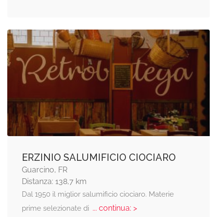
ERZINIO SALUMIFICIO CIOCIARO
Guarcino, FR
Distanza: 138,7 km
Dal 1950 il miglior salumificio ciociaro. Materie
... continua: >
prime selezionate di