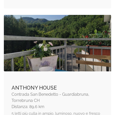
ANTHONY HOUSE
Contrada San Benedetto - Guardiabruna,
Torrebruna CH
Distanza: 89,6 km
5 letti più culla in ampio, luminoso, nuovo e fresco