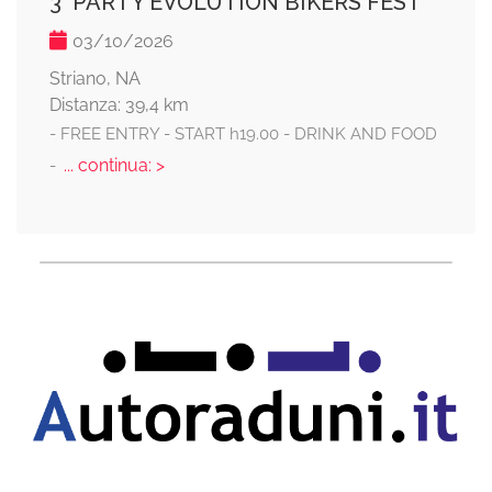
3° PARTY EVOLUTION BIKERS FEST
03/10/2026
Striano, NA
Distanza: 39,4 km
- FREE ENTRY - START h19.00 - DRINK AND FOOD
... continua: >
-