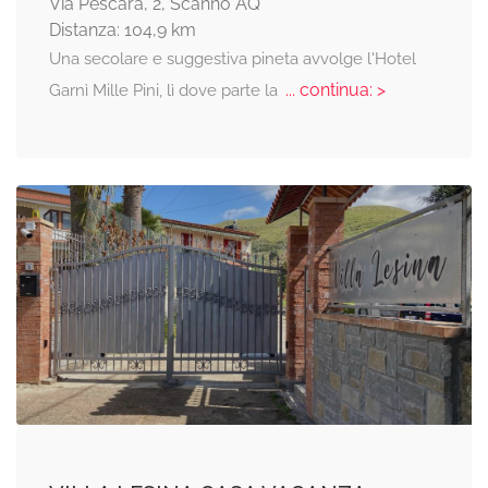
Via Pescara, 2, Scanno AQ
Distanza: 104,9 km
Una secolare e suggestiva pineta avvolge l'Hotel
... continua: >
Garnì Mille Pini, lì dove parte la