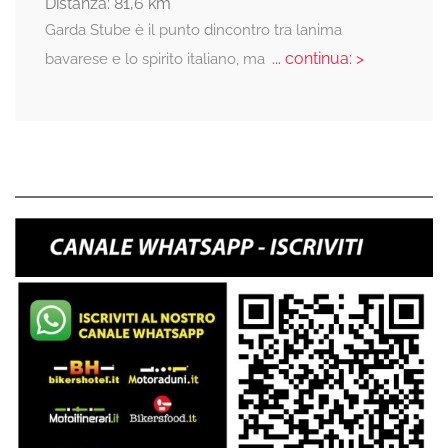
Distanza: 81,6 km
Garda Stube è il punto dincontro tra lanima
... continua: >
bavarese e lo spirito italiano, ma