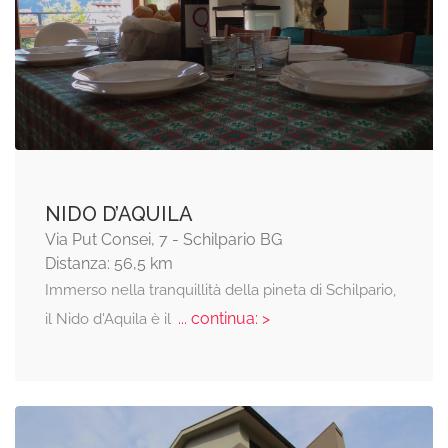
NIDO D’AQUILA
Via Put Consei, 7 - Schilpario BG
Distanza: 56,5 km
Immerso nella tranquillità della pineta di Schilpario,
... continua: >
il Nido d'Aquila è il