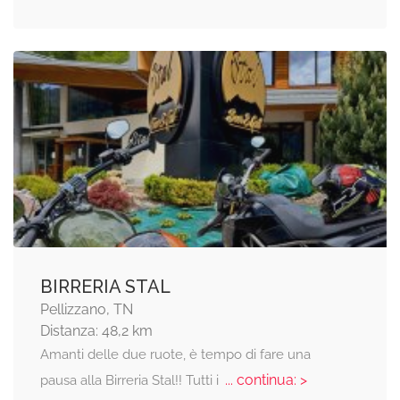
BIRRERIA STAL
Pellizzano, TN
Distanza: 48,2 km
Amanti delle due ruote, è tempo di fare una
... continua: >
pausa alla Birreria Stal!! Tutti i