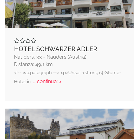
HOTEL SCHWARZER ADLER
Nauders, 33 - Nauders (Austria)
Distanza: 49,1 km
<!-- wp:paragraph --> <p>Unser <strong>4-Sterne-
... continua: >
Hotel in