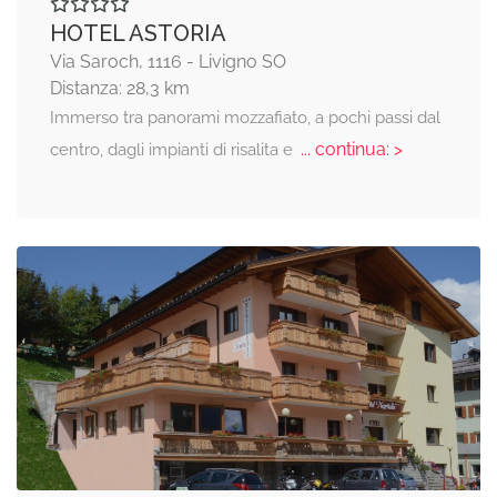
HOTEL ASTORIA
Via Saroch, 1116 - Livigno SO
Distanza: 28,3 km
Immerso tra panorami mozzafiato, a pochi passi dal
... continua: >
centro, dagli impianti di risalita e