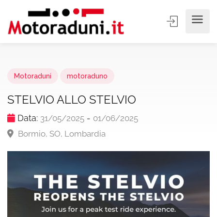
Motoraduni
motoraduno
STELVIO ALLO STELVIO
Data:
-
31/05/2025
01/06/2025
Bormio, SO, Lombardia