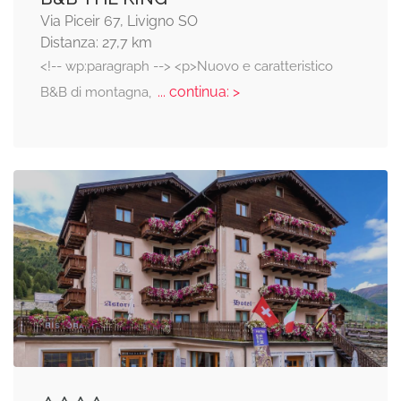
Via Piceir 67, Livigno SO
Distanza: 27,7 km
<!-- wp:paragraph --> <p>Nuovo e caratteristico
... continua: >
B&B di montagna,