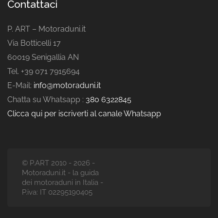
Contattaci
P. ART – Motoraduni.it
Via Botticelli 17
60019 Senigallia AN
Tel. +39 071 7915694
E-Mail:
info@motoraduni.it
Chatta su Whatsapp :
380 6322845
Clicca qui per iscriverti al canale Whatsapp
© P.ART 2010 - 2026 -
Motoraduni.it - la guida
dei motoraduni in Italia -
P.iva: IT 02295190405