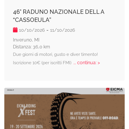
46° RADUNO NAZIONALE DELL A
“CASSOEULA”
-
10/10/2026
11/10/2026
Inveruno, MI
Distanza: 36,0 km
Due giorni di motori, gusto e diver timento!
... continua: >
Iscrizione 10€ (per iscritti FMI)