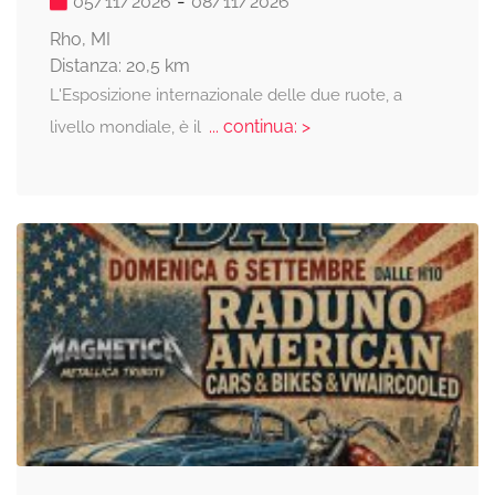
-
05/11/2026
08/11/2026
Rho, MI
Distanza: 20,5 km
L'Esposizione internazionale delle due ruote, a
... continua: >
livello mondiale, è il