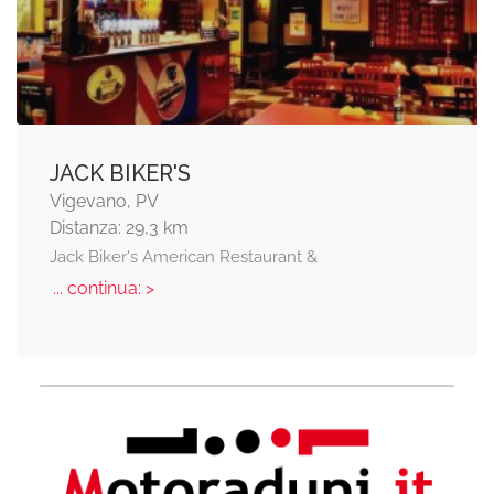
JACK BIKER'S
Vigevano, PV
Distanza: 29,3 km
Jack Biker's American Restaurant &
... continua: >