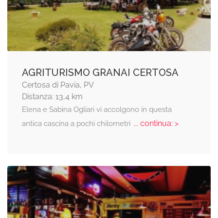
AGRITURISMO GRANAI CERTOSA
Certosa di Pavia, PV
Distanza: 13,4 km
Elena e Sabina Ogliari vi accolgono in questa
... continua: >
antica cascina a pochi chilometri