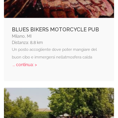
BLUES BIKERS MOTORCYCLE PUB
Milano, MI
Distanza: 8,8 km
Un posto accogliente dove poter mangiare del
buon cibo e immergersi nellatmosfera calda
... continua: >