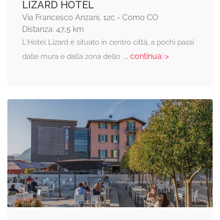
LIZARD HOTEL
Via Francesco Anzani, 12c - Como CO
Distanza: 47,5 km
L‘Hotel Lizard è situato in centro città, a pochi passi
... continua: >
dalle mura e dalla zona dello