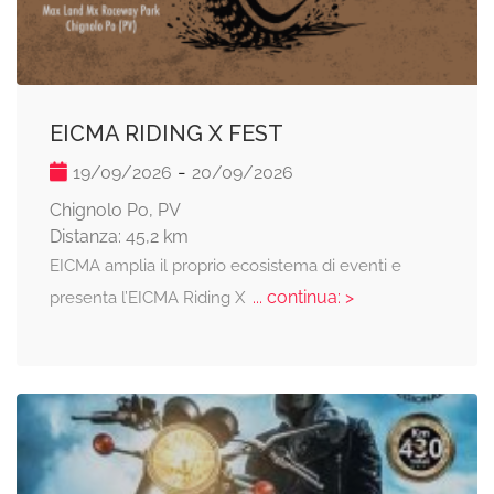
EICMA RIDING X FEST
-
19/09/2026
20/09/2026
Chignolo Po, PV
Distanza: 45,2 km
EICMA amplia il proprio ecosistema di eventi e
... continua: >
presenta l’EICMA Riding X