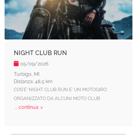
NIGHT CLUB RUN
05/09/2026
Turbigo, MI
Distanza: 48,5 km
COS'E' NIGHT CLUB RUN E' UN MOTOGIRO
ORGANIZZATO DA ALCUNI MOTO CLUB
... continua: >