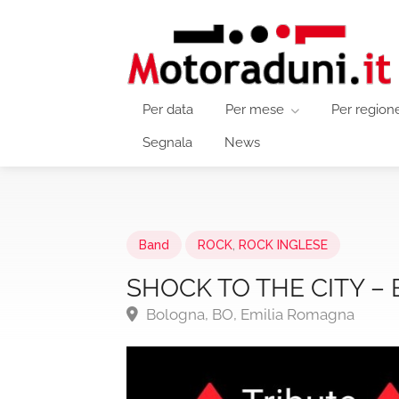
Per data
Per mese
Per region
Segnala
News
Band
ROCK
,
ROCK INGLESE
SHOCK TO THE CITY – 
Bologna, BO, Emilia Romagna