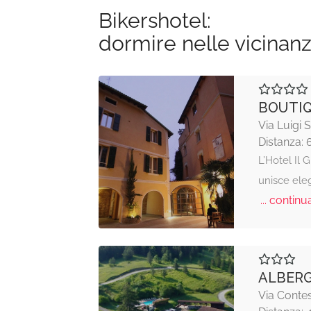
Bikershotel:
dormire nelle vicinan
BOUTIQ
Via Luigi 
Distanza: 
L’Hotel Il
unisce ele
... continua
ALBERG
Via Contes