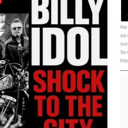
Per
sei
suc
Se 
inq