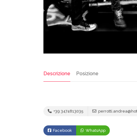
Descrizione
Posizione
+39 3474813035
perrotti.andrea@hotm
Facebook
WhatsApp