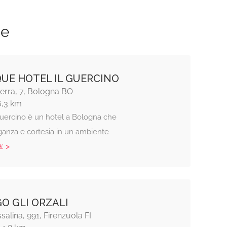
ze
UE HOTEL IL GUERCINO
Serra, 7, Bologna BO
6,3 km
 Guercino è un hotel a Bologna che
ganza e cortesia in un ambiente
: >
O GLI ORZALI
salina, 991, Firenzuola FI