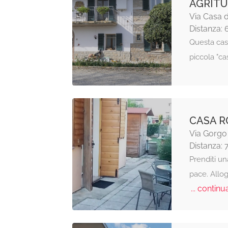
AGRITU
Via Casa d
Distanza: 
Questa cas
piccola "ca
CASA R
Via Gorgo
Distanza: 
Prenditi un
pace. Allog
... continua