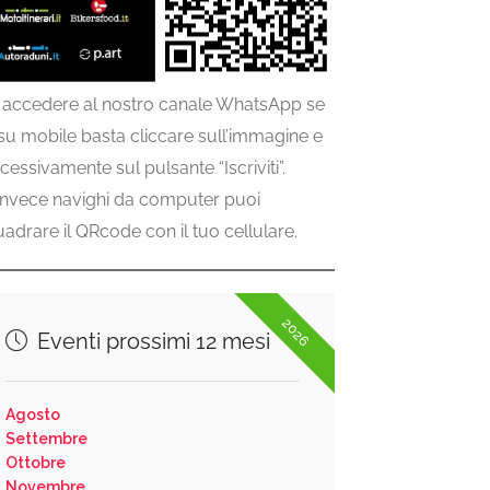
 accedere al nostro canale WhatsApp se
 su mobile basta cliccare sull’immagine e
cessivamente sul pulsante “Iscriviti”.
invece navighi da computer puoi
uadrare il QRcode con il tuo cellulare.
2026
Eventi prossimi 12 mesi
Agosto
Settembre
Ottobre
Novembre