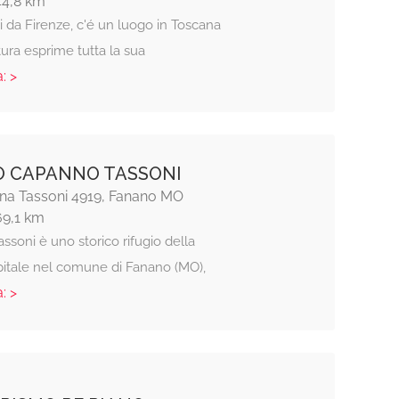
44,8 km
 da Firenze, c'é un luogo in Toscana
ura esprime tutta la sua
: >
O CAPANNO TASSONI
na Tassoni 4919, Fanano MO
69,1 km
soni è uno storico rifugio della
spitale nel comune di Fanano (MO),
: >