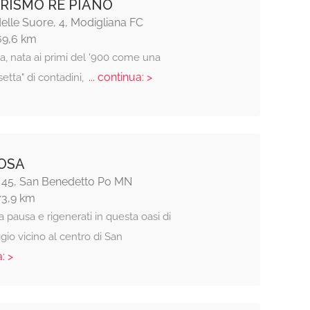
RISMO RE PIANO
elle Suore, 4, Modigliana FC
69,6 km
a, nata ai primi del '900 come una
... continua: >
setta" di contadini,
OSA
 45, San Benedetto Po MN
73,9 km
a pausa e rigenerati in questa oasi di
gio vicino al centro di San
: >