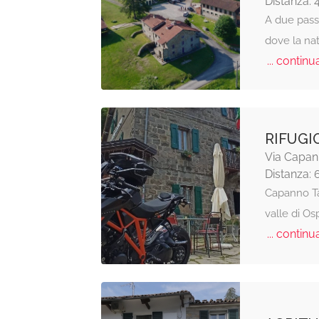
Distanza: 
A due passi
dove la nat
... continua
RIFUGI
Via Capan
Distanza: 
Capanno Tas
valle di O
... continua