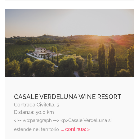
CASALE VERDELUNA WINE RESORT
Contrada Civitella, 3
Distanza: 50,0 km
<!-- wp:paragraph --> <p>Casale VerdeLuna si
... continua: >
estende nel territorio