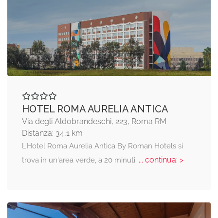
HOTEL ROMA AURELIA ANTICA
Via degli Aldobrandeschi, 223, Roma RM
Distanza: 34,1 km
L’Hotel Roma Aurelia Antica By Roman Hotels si
... continua: >
trova in un'area verde, a 20 minuti