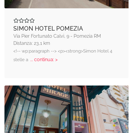
SIMON HOTEL POMEZIA
Via Pier Fortunato Calvi, 9 - Pomezia RM
Distanza: 23,1 km
<!-- wp:paragraph --> <p><strong>Simon Hotel 4
... continua: >
stelle a