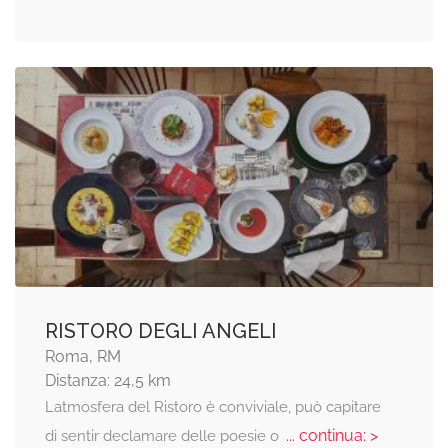
RISTORO DEGLI ANGELI
Roma, RM
Distanza: 24,5 km
Latmosfera del Ristoro è conviviale, può capitare
... continua: >
di sentir declamare delle poesie o