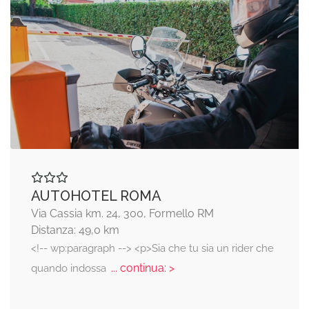
AUTOHOTEL ROMA
Via Cassia km. 24, 300, Formello RM
Distanza: 49,0 km
<!-- wp:paragraph --> <p>Sia che tu sia un rider che
... continua: >
quando indossa