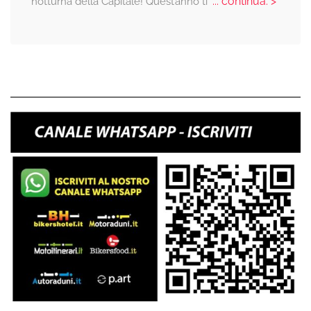
... continua: >
notturna della Capitale! Quest’anno ti