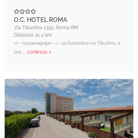
O.C. HOTEL ROMA
Via Tiburtina 1352, Roma RM
Distanza: 21,2 km
<!-- wp:paragraph --> <p>Sull’antica via Tiburtina, a
... continua: >
soli