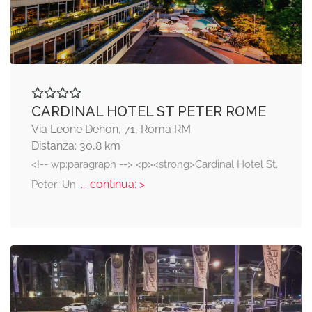
CARDINAL HOTEL ST PETER ROME
Via Leone Dehon, 71, Roma RM
Distanza: 30,8 km
<!-- wp:paragraph --> <p><strong>Cardinal Hotel St.
... continua: >
Peter: Un