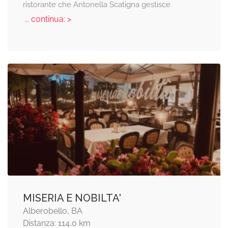
ristorante che Antonella Scatigna gestisce
... continua: >
MISERIA E NOBILTA'
Alberobello, BA
Distanza: 114,0 km