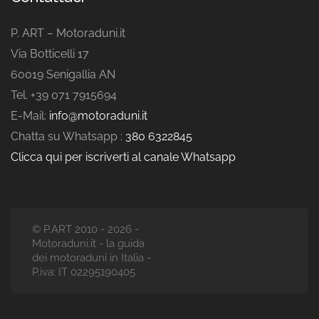
P. ART – Motoraduni.it
Via Botticelli 17
60019 Senigallia AN
Tel. +39 071 7915694
E-Mail:
info@motoraduni.it
Chatta su Whatsapp :
380 6322845
Clicca qui per iscriverti al canale Whatsapp
© P.ART 2010 - 2026 -
Motoraduni.it - la guida
dei motoraduni in Italia -
P.iva: IT 02295190405