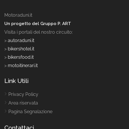
Motoraduni.it
Un progetto del Gruppo P. ART
Visita i portali del nostro circuito:
>
autoraduni.it
>
bikershotel.it
>
bikersfood.it
>
motoitinerari.it
Link Utili
Privacy Policy
Area riservata
Pagina Segnalazione
Contattaci