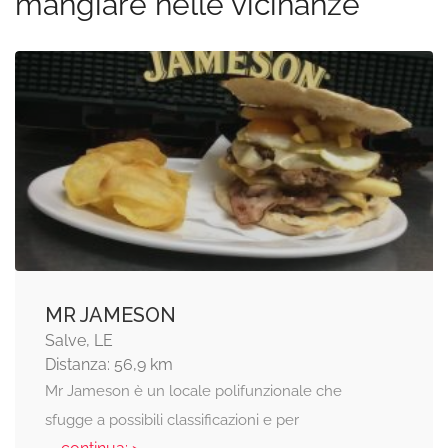
mangiare nelle vicinanze
MR JAMESON
Salve, LE
Distanza: 56,9 km
Mr Jameson è un locale polifunzionale che
sfugge a possibili classificazioni e per