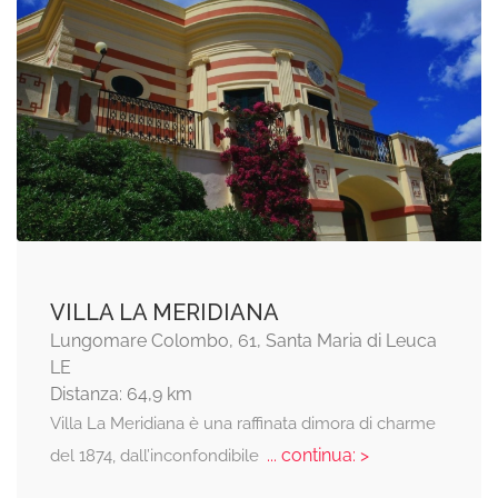
VILLA LA MERIDIANA
Lungomare Colombo, 61, Santa Maria di Leuca
LE
Distanza: 64,9 km
Villa La Meridiana è una raffinata dimora di charme
... continua: >
del 1874, dall’inconfondibile