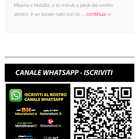
Miseria e Nobiltà, a 10 minuti a piedi dal centro
... continua: >
storico, è un locale nato con lo