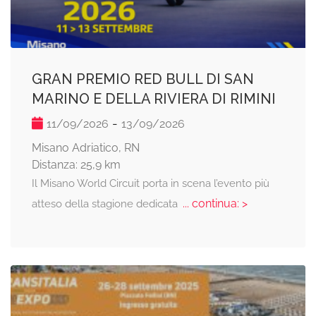
GRAN PREMIO RED BULL DI SAN
MARINO E DELLA RIVIERA DI RIMINI
-
11/09/2026
13/09/2026
Misano Adriatico, RN
Distanza: 25,9 km
Il Misano World Circuit porta in scena l’evento più
... continua: >
atteso della stagione dedicata