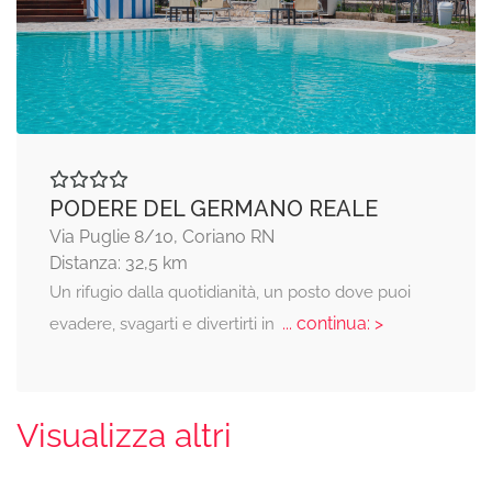
PODERE DEL GERMANO REALE
Via Puglie 8/10, Coriano RN
Distanza: 32,5 km
Un rifugio dalla quotidianità, un posto dove puoi
... continua: >
evadere, svagarti e divertirti in
Visualizza altri