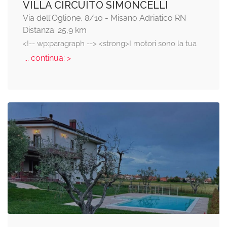
VILLA CIRCUITO SIMONCELLI
Via dell'Oglione, 8/10 - Misano Adriatico RN
Distanza: 25,9 km
<!-- wp:paragraph --> <strong>I motori sono la tua
... continua: >