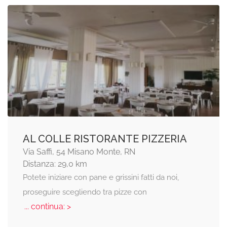
AL COLLE RISTORANTE PIZZERIA
Via Saffi, 54 Misano Monte, RN
Distanza: 29,0 km
Potete iniziare con pane e grissini fatti da noi,
proseguire scegliendo tra pizze con
... continua: >