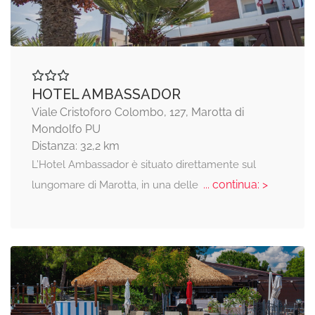
HOTEL AMBASSADOR
Viale Cristoforo Colombo, 127, Marotta di
Mondolfo PU
Distanza: 32,2 km
L’Hotel Ambassador è situato direttamente sul
... continua: >
lungomare di Marotta, in una delle