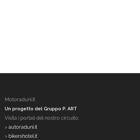
Motoraduni.it
Un progetto del Gruppo P. ART
Visita i portali del nostro circuito:
>
autoraduni.it
>
bikershotel.it