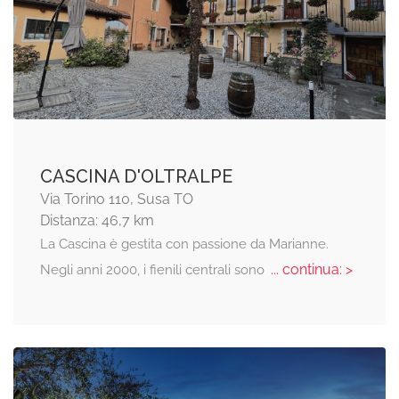
CASCINA D'OLTRALPE
Via Torino 110, Susa TO
Distanza: 46,7 km
La Cascina è gestita con passione da Marianne.
... continua: >
Negli anni 2000, i fienili centrali sono