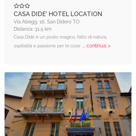
CASA DIDE' HOTEL LOCATION
Via Abegg, 16, San Didero TO
Distanza: 31,5 km
Casa Didé è un posto magico, fatto di natura,
... continua: >
ospitalità e passione per le cose