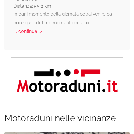
Distanza: 55,2 km
In ogni momento della giornata potrai venire da
noi e gustarti il tuo momento di relax
... continua: >
Motoraduni nelle vicinanze