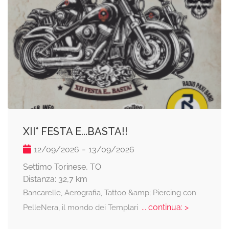
XII° FESTA E...BASTA!!
-
12/09/2026
13/09/2026
Settimo Torinese, TO
Distanza: 32,7 km
Bancarelle, Aerografia, Tattoo &amp; Piercing con
... continua: >
PelleNera, il mondo dei Templari