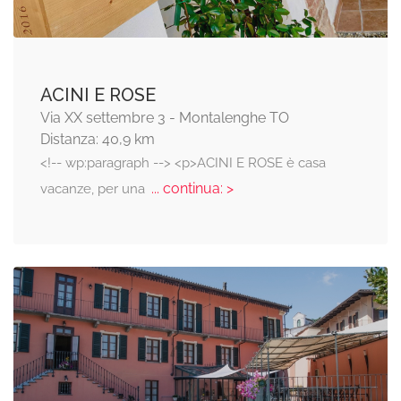
ACINI E ROSE
Via XX settembre 3 - Montalenghe TO
Distanza: 40,9 km
<!-- wp:paragraph --> <p>ACINI E ROSE è casa
... continua: >
vacanze, per una