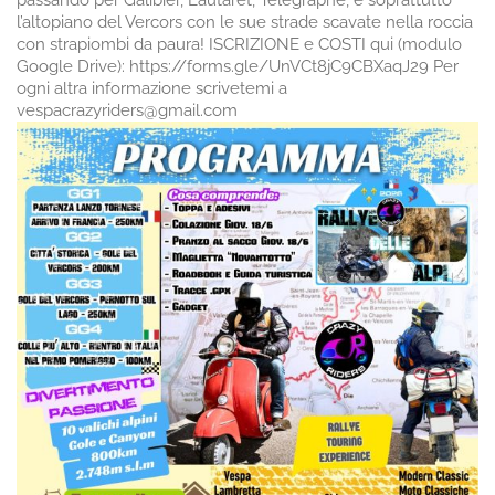
l’altopiano del Vercors con le sue strade scavate nella roccia
con strapiombi da paura! ISCRIZIONE e COSTI qui (modulo
Google Drive): https://forms.gle/UnVCt8jC9CBXaqJ29 Per
ogni altra informazione scrivetemi a
vespacrazyriders@gmail.com