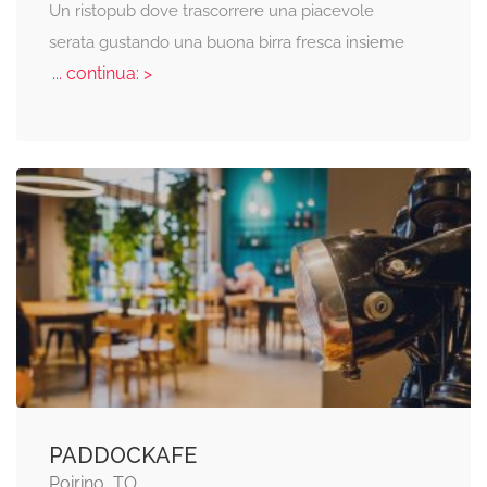
Un ristopub dove trascorrere una piacevole
serata gustando una buona birra fresca insieme
... continua: >
PADDOCKAFE
Poirino, TO