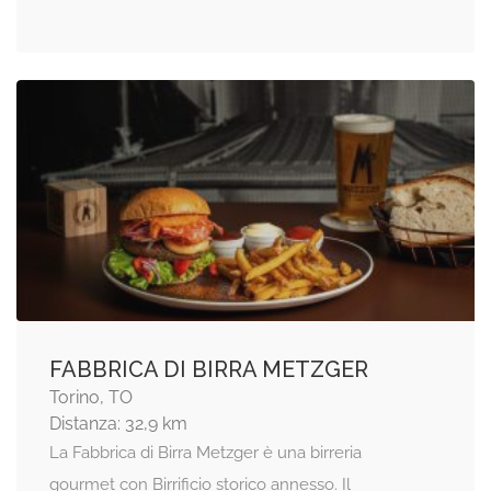
FABBRICA DI BIRRA METZGER
Torino, TO
Distanza: 32,9 km
La Fabbrica di Birra Metzger è una birreria
gourmet con Birrificio storico annesso. Il