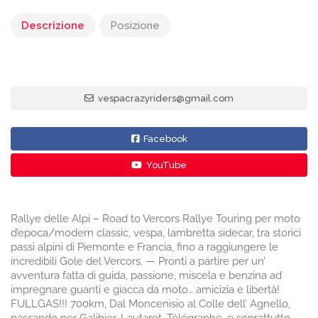
Descrizione
Posizione
vespacrazyriders@gmail.com
Facebook
YouTube
Rallye delle Alpi – Road to Vercors Rallye Touring per moto
d’epoca/modern classic, vespa, lambretta sidecar, tra storici
passi alpini di Piemonte e Francia, fino a raggiungere le
incredibili Gole del Vercors. — Pronti a partire per un’
avventura fatta di guida, passione, miscela e benzina ad
impregnare guanti e giacca da moto… amicizia e libertà!
FULLGAS!!! 700km, Dal Moncenisio al Colle dell’ Agnello,
passando per Galibier, Lautaret, Télégraphe, e soprattutto