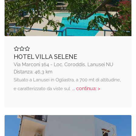
HOTEL VILLA SELENE
Via Marconi 164 - Loc. Coroddis, Lanusei NU
Distanza: 46,3 km
Situato a Lanusei in Ogliastra, a 700 mt di altitudine,
... continua: >
e caratterizzato da viste sul