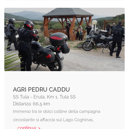
AGRI PEDRU CADDU
SS Tula - Erula, Km 1, Tula SS
Distanza: 66,5 km
Immerso tra le dolci colline della campagna
circostante si affaccia sul Lago Coghinas,
... continua: >