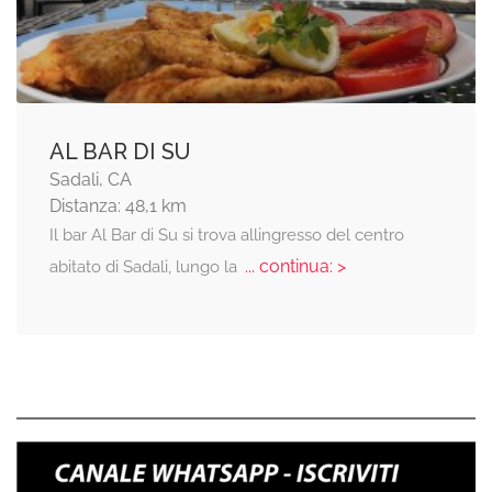
AL BAR DI SU
Sadali, CA
Distanza: 48,1 km
Il bar Al Bar di Su si trova allingresso del centro
... continua: >
abitato di Sadali, lungo la