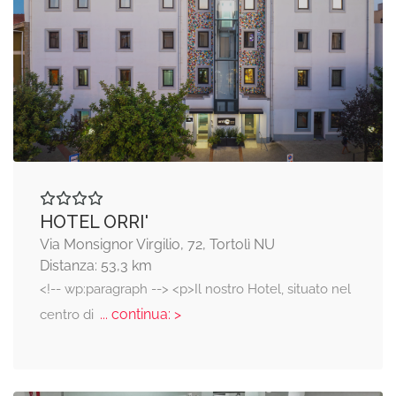
HOTEL ORRI'
Via Monsignor Virgilio, 72, Tortolì NU
Distanza: 53,3 km
<!-- wp:paragraph --> <p>Il nostro Hotel, situato nel
... continua: >
centro di