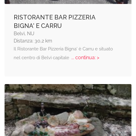
RISTORANTE BAR PIZZERIA
BIGNA' E CARRU
Belvì, NU
Distanza: 30,2 km
Il Ristorante Bar Pizzeria Bigna' è Carru e situato
... continua: >
nel centro di Belvì capitale