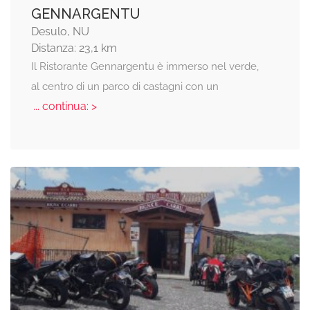
GENNARGENTU
Desulo, NU
Distanza: 23,1 km
Il Ristorante Gennargentu è immerso nel verde,
al centro di un parco di castagni con un
... continua: >