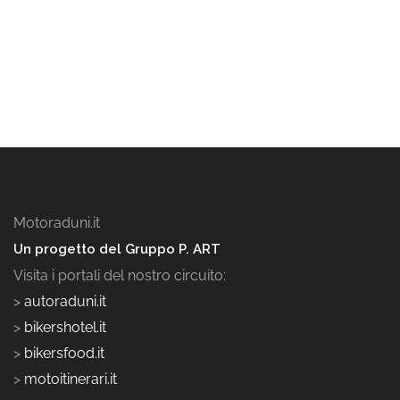
Motoraduni.it
Un progetto del Gruppo P. ART
Visita i portali del nostro circuito:
>
autoraduni.it
>
bikershotel.it
>
bikersfood.it
>
motoitinerari.it