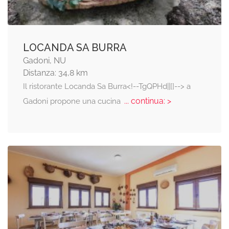
LOCANDA SA BURRA
Gadoni, NU
Distanza: 34,8 km
Il ristorante Locanda Sa Burra<!--TgQPHd||[]--> a
... continua: >
Gadoni propone una cucina