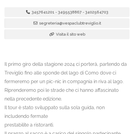
3457641201 - 3495538867 - 3402564703
segreteria@vespaclubtreviglio.it
Visita il sito web
Il primo giro della stagione 2024 ci porterà, partendo da
Treviglio fino alle sponde del lago di Como dove ci
fermeremo per un pic-nic in compagnia in riva al lago.
Riprenderemo poi le strade che ci hanno affascinato
nella precedente edizione.
Il tour è stato sviluppato sulla sola guida, non
includendo fermate
prestabilite a ristoranti.
Il pranzo al sacco è a carico del singolo partecipante.