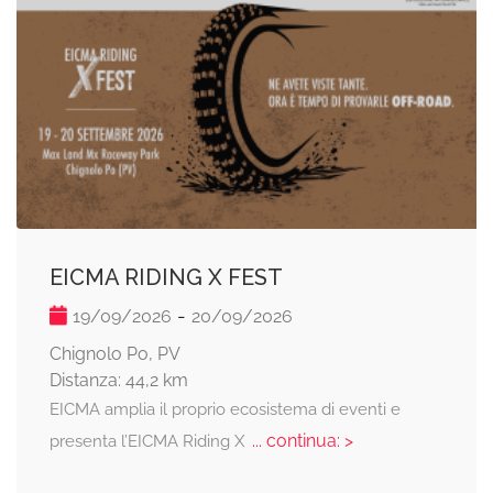
EICMA RIDING X FEST
-
19/09/2026
20/09/2026
Chignolo Po, PV
Distanza: 44,2 km
EICMA amplia il proprio ecosistema di eventi e
... continua: >
presenta l’EICMA Riding X