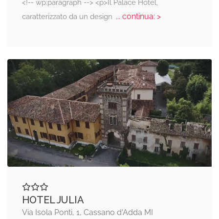
<!-- wp:paragraph --> <p>Il Palace Hotel,
... continua: >
caratterizzato da un design
HOTEL JULIA
Via Isola Ponti, 1, Cassano d'Adda MI