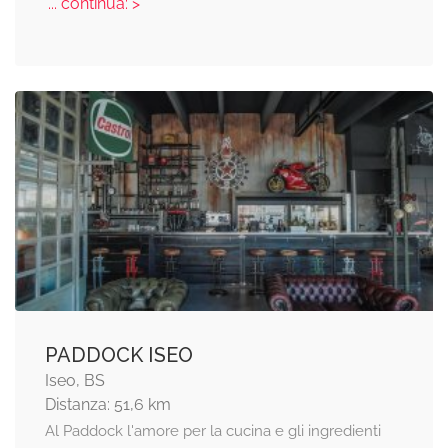
... continua: >
PADDOCK ISEO
Iseo, BS
Distanza: 51,6 km
Al Paddock l'amore per la cucina e gli ingredienti