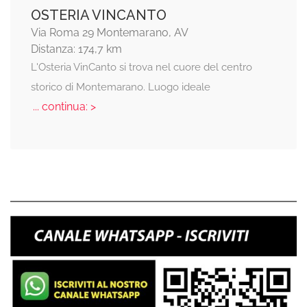
OSTERIA VINCANTO
Via Roma 29 Montemarano, AV
Distanza: 174,7 km
L'Osteria VinCanto si trova nel cuore del centro
storico di Montemarano. Luogo ideale
... continua: >