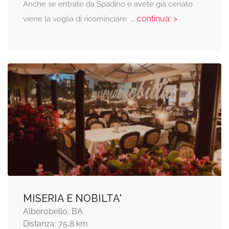
Anche se entrate da Spadino e avete già cenato
... continua: >
viene la voglia di ricominciare
MISERIA E NOBILTA'
Alberobello, BA
Distanza: 75,8 km