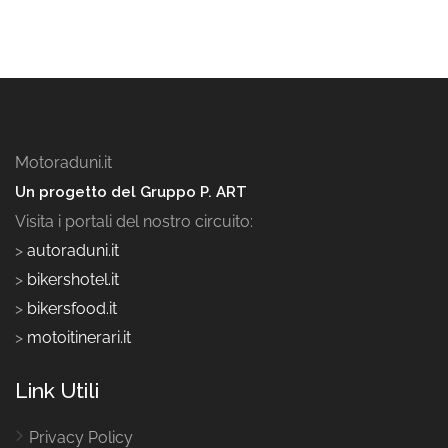
Motoraduni.it
Un progetto del Gruppo P. ART
Visita i portali del nostro circuito:
>
autoraduni.it
>
bikershotel.it
>
bikersfood.it
>
motoitinerari.it
Link Utili
Privacy Policy