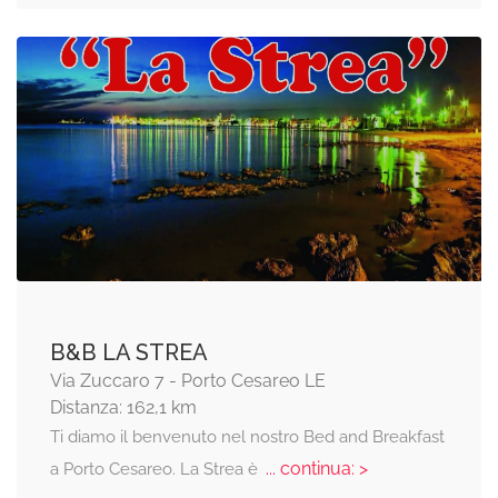
B&B LA STREA
Via Zuccaro 7 - Porto Cesareo LE
Distanza: 162,1 km
Ti diamo il benvenuto nel nostro Bed and Breakfast
... continua: >
a Porto Cesareo. La Strea è