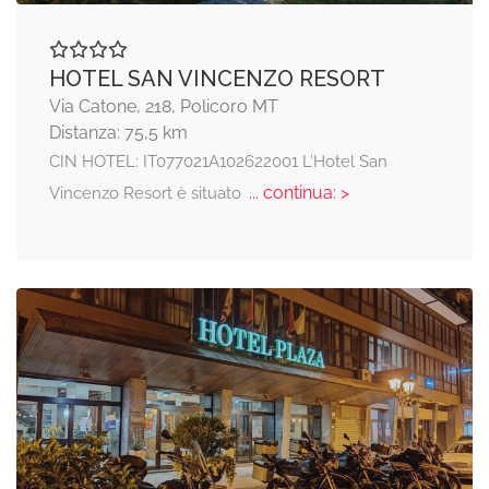
HOTEL SAN VINCENZO RESORT
Via Catone, 218, Policoro MT
Distanza: 75,5 km
CIN HOTEL: IT077021A102622001 L’Hotel San
... continua: >
Vincenzo Resort è situato