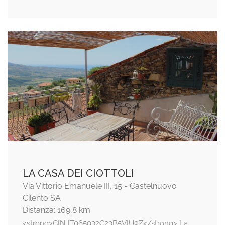
LA CASA DEI CIOTTOLI
Via Vittorio Emanuele III, 15 - Castelnuovo
Cilento SA
Distanza: 169,8 km
<strong>CIN IT065032C23B5VIU9Z</strong> La