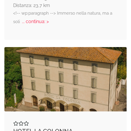
Distanza: 23,7 km
<!-- wp:paragraph --> Immerso nella natura, ma a
... continua: >
soli