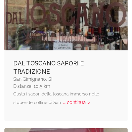
DAL TOSCANO SAPORI E
TRADIZIONE
San Gimignano, SI
Distanza: 10,5 km
Gusta i sapori della toscana immerso nelle
... continua: >
stupende colline di San