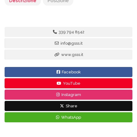
Descrizione
Posizione
339 794 8542
info@gsss.it
www.gsss.it
Facebook
YouTube
Instagram
Share
WhatsApp