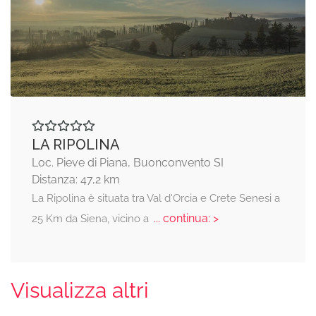
LA RIPOLINA
Loc. Pieve di Piana, Buonconvento SI
Distanza: 47,2 km
La Ripolina è situata tra Val d'Orcia e Crete Senesi a
... continua: >
25 Km da Siena, vicino a
Visualizza altri