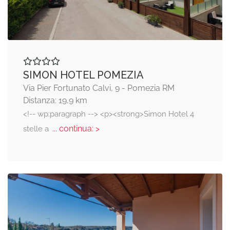
SIMON HOTEL POMEZIA
Via Pier Fortunato Calvi, 9 - Pomezia RM
Distanza: 19,9 km
<!-- wp:paragraph --> <p><strong>Simon Hotel 4
... continua: >
stelle a