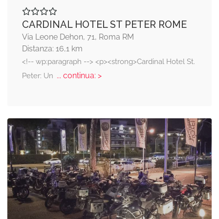
CARDINAL HOTEL ST PETER ROME
Via Leone Dehon, 71, Roma RM
Distanza: 16,1 km
<!-- wp:paragraph --> <p><strong>Cardinal Hotel St.
... continua: >
Peter: Un