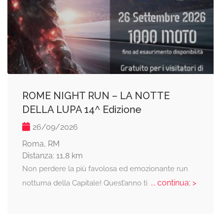
ROME NIGHT RUN – LA NOTTE
DELLA LUPA 14^ Edizione
26/09/2026
Roma, RM
Distanza: 11,8 km
Non perdere la più favolosa ed emozionante run
... continua: >
notturna della Capitale! Quest’anno ti