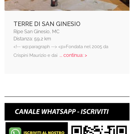
TERRE DI SAN GINESIO
Ripe San Ginesio, MC
Distanza: 59,2 km
<!-- wp:paragraph --> <p>Fondata nel 2005 da
... continua: >
Crispini Maurizio e dai