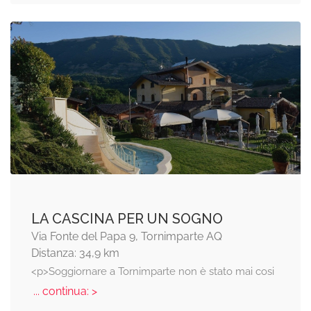
LA CASCINA PER UN SOGNO
Via Fonte del Papa 9, Tornimparte AQ
Distanza: 34,9 km
<p>Soggiornare a Tornimparte non è stato mai cosi
... continua: >