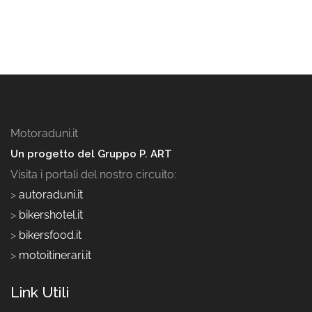
Motoraduni.it
Un progetto del Gruppo P. ART
Visita i portali del nostro circuito:
>
autoraduni.it
>
bikershotel.it
>
bikersfood.it
>
motoitinerari.it
Link Utili