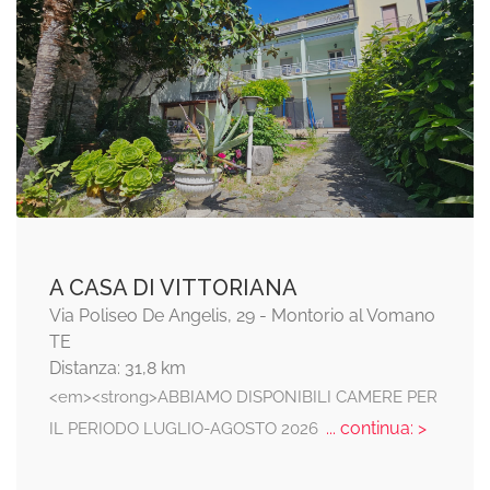
A CASA DI VITTORIANA
Via Poliseo De Angelis, 29 - Montorio al Vomano
TE
Distanza: 31,8 km
<em><strong>ABBIAMO DISPONIBILI CAMERE PER
... continua: >
IL PERIODO LUGLIO-AGOSTO 2026