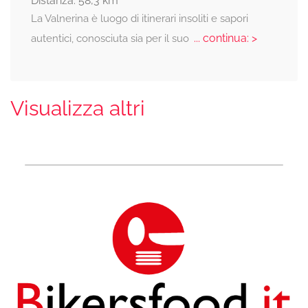
Distanza: 58,3 km
La Valnerina è luogo di itinerari insoliti e sapori
... continua: >
autentici, conosciuta sia per il suo
Visualizza altri